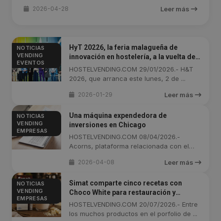
2026-04-28
Leer más
HyT 20226, la feria malagueña de
NOTICIAS
VENDING
innovación en hostelería, a la vuelta de
EVENTOS
la esquina
HOSTELVENDING.COM 29/01/2026.- H&T
2026, que arranca este lunes, 2 de ...
2026-01-29
Leer más
Una máquina expendedora de
NOTICIAS
VENDING
inversiones en Chicago
EMPRESAS
HOSTELVENDING.COM 08/04/2026.-
Acorns, plataforma relacionada con el
bienestar ...
2026-04-08
Leer más
Simat comparte cinco recetas con
NOTICIAS
VENDING
Choco White para restauración y
EMPRESAS
distribución automatizada
HOSTELVENDING.COM 20/07/2026.- Entre
los muchos productos en el porfolio de ...