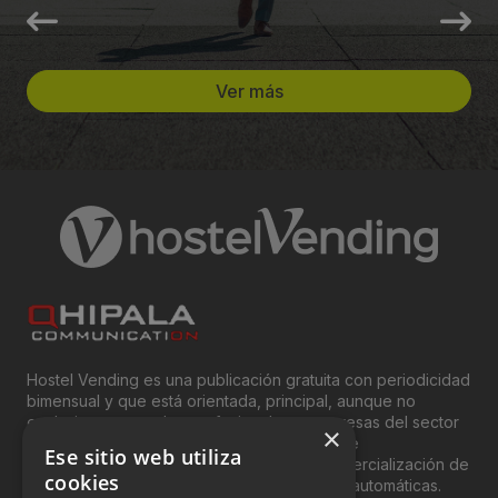
Ver más
Hostel Vending es una publicación gratuita con periodicidad
bimensual y que está orientada, principal, aunque no
exclusivamente, a los profesionales y empresas del sector
×
del “Vending”; nombre con el que se conoce
Ese sitio web utiliza
genéricamente entre profesionales a la comercialización de
cookies
productos y servicios a través de máquinas automáticas.