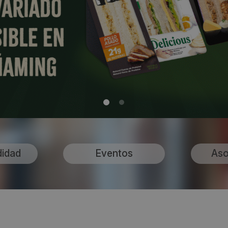
didad
Eventos
Aso