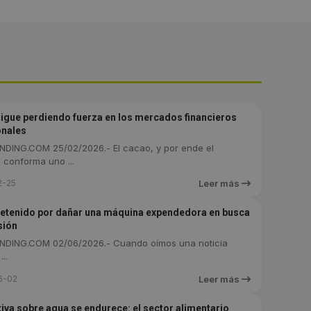
sigue perdiendo fuerza en los mercados financieros
onales
DING.COM 25/02/2026.- El cacao, y por ende el
 conforma uno ...
2-25
Leer más
etenido por dañar una máquina expendedora en busca
isión
DING.COM 02/06/2026.- Cuando oímos una noticia
..
6-02
Leer más
iva sobre agua se endurece: el sector alimentario