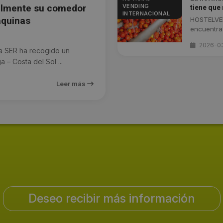
VENDING
ralmente su comedor
tiene que
INTERNACIONAL
áquinas
HOSTELVEN
encuentra 
2026-0
 SER ha recogido un
– Costa del Sol ...
Leer más
Deseo recibir más información