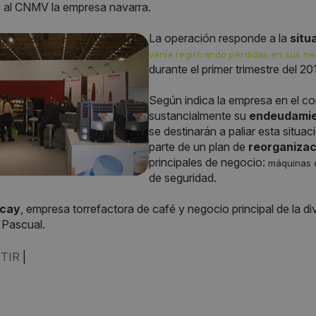
ó al CNMV la empresa navarra.
La operación responde a la
situ
venía registrando pérdidas en sus n
durante el primer trimestre del 20
Según indica la empresa en el co
sustancialmente su
endeudami
se destinarán a paliar esta situa
parte de un plan de
reorganizac
principales de negocio:
máquinas
de seguridad.
cay
, empresa torrefactora de café y negocio principal de la d
 Pascual.
TIR
|