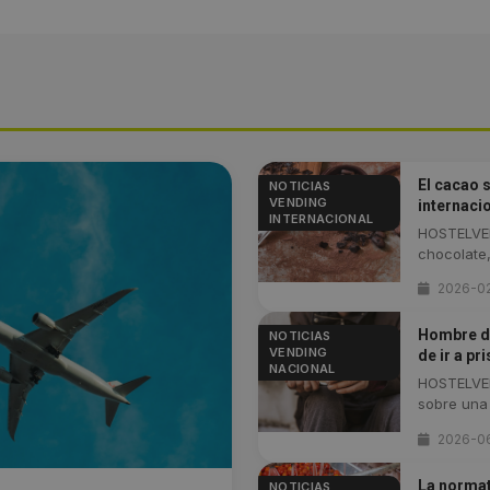
El cacao 
NOTICIAS
VENDING
internaci
INTERNACIONAL
HOSTELVEN
chocolate,
2026-0
Hombre d
NOTICIAS
VENDING
de ir a pr
NACIONAL
HOSTELVEN
sobre una .
2026-0
La normat
NOTICIAS