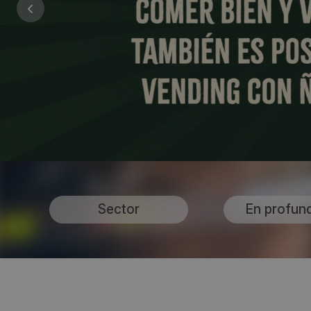
Sector
En profun