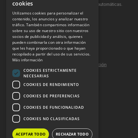
cookies
productos y servicios a través de máquinas automáticas.
Utilizamos cookies para personalizar el
INFORMACIÓN LEGAL
contenido, los anuncios y analizar nuestro
tráfico. También compartimos información
sobre su uso de nuestro sitio con nuestros
Aviso Legal
socios de publicidad y análisis, quienes
pueden combinarla con otra información
Política de Privacidad
que les haya proporcionado o que hayan
Política de Cookies
recopilado a partir del uso de sus servicios.
Más información
Política de calidad y seguridad de la información
COOKIES ESTRICTAMENTE
Contacto
NECESARIAS
COOKIES DE RENDIMIENTO
COOKIES DE PREFERENCIAS
DOSSIER Y CONTRATACIÓN
COOKIES DE FUNCIONALIDAD
Dossier 2026 (ES)
COOKIES NO CLASIFICADAS
Dossier 2026 (EN)
ACEPTAR TODO
RECHAZAR TODO