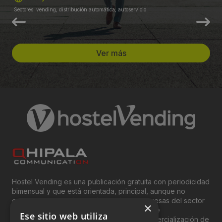
Sectores: vending, distribución automática, autoservicio
Ver más
Hostel Vending es una publicación gratuita con periodicidad
bimensual y que está orientada, principal, aunque no
exclusivamente, a los profesionales y empresas del sector
×
del “Vending”; nombre con el que se conoce
Ese sitio web utiliza
genéricamente entre profesionales a la comercialización de