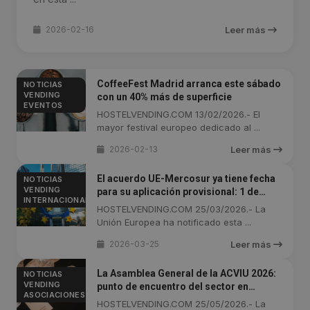
2026-02-16
Leer más
CoffeeFest Madrid arranca este sábado
NOTICIAS
VENDING
con un 40% más de superficie
EVENTOS
HOSTELVENDING.COM 13/02/2026.- El
mayor festival europeo dedicado al ...
2026-02-13
Leer más
El acuerdo UE-Mercosur ya tiene fecha
NOTICIAS
VENDING
para su aplicación provisional: 1 de
INTERNACIONAL
mayo de 2026
HOSTELVENDING.COM 25/03/2026.- La
Unión Europea ha notificado esta ...
2026-03-25
Leer más
La Asamblea General de la ACVIU 2026:
NOTICIAS
VENDING
punto de encuentro del sector en
ASOCIACIONES
Cataluña
HOSTELVENDING.COM 25/05/2026.- La