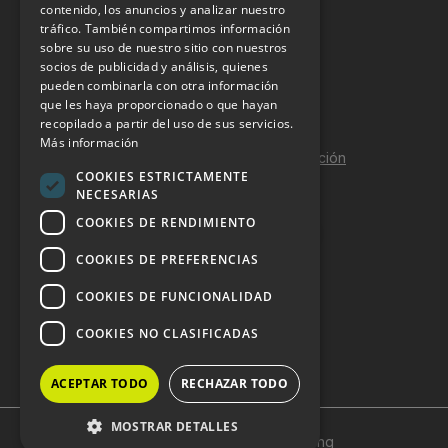
INFORMACIÓN LEGAL
contenido, los anuncios y analizar nuestro
tráfico. También compartimos información
sobre su uso de nuestro sitio con nuestros
Aviso Legal
socios de publicidad y análisis, quienes
pueden combinarla con otra información
Política de Privacidad
que les haya proporcionado o que hayan
Política de Cookies
recopilado a partir del uso de sus servicios.
Más información
Política de calidad y seguridad de la información
COOKIES ESTRICTAMENTE
Contacto
NECESARIAS
COOKIES DE RENDIMIENTO
COOKIES DE PREFERENCIAS
DOSSIER Y CONTRATACIÓN
COOKIES DE FUNCIONALIDAD
Dossier 2026 (ES)
COOKIES NO CLASIFICADAS
Dossier 2026 (EN)
ACEPTAR TODO
RECHAZAR TODO
MOSTRAR DETALLES
Copyright © 2024 HostelVending