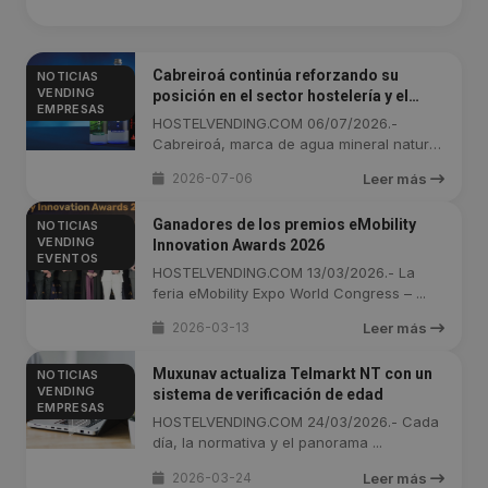
Cabreiroá continúa reforzando su
NOTICIAS
VENDING
posición en el sector hostelería y el
EMPRESAS
consumo fuera de casa
HOSTELVENDING.COM 06/07/2026.-
Cabreiroá, marca de agua mineral natural
...
2026-07-06
Leer más
Ganadores de los premios eMobility
NOTICIAS
VENDING
Innovation Awards 2026
EVENTOS
HOSTELVENDING.COM 13/03/2026.- La
feria eMobility Expo World Congress – ...
2026-03-13
Leer más
Muxunav actualiza Telmarkt NT con un
NOTICIAS
VENDING
sistema de verificación de edad
EMPRESAS
HOSTELVENDING.COM 24/03/2026.- Cada
día, la normativa y el panorama ...
2026-03-24
Leer más