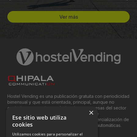
Ver más
Hostel Vending es una publicación gratuita con periodicidad
bimensual y que está orientada, principal, aunque no
exclusivamente, a los profesionales y empresas del sector
×
del “Vending”; nombre con el que se conoce
Ese sitio web utiliza
genéricamente entre profesionales a la comercialización de
cookies
productos y servicios a través de máquinas automáticas.
Utilizamos cookies para personalizar el