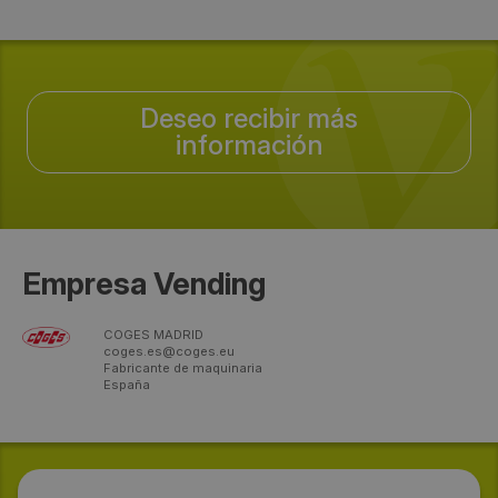
Deseo recibir más
información
Empresa Vending
COGES MADRID
coges.es@coges.eu
Fabricante de maquinaria
España