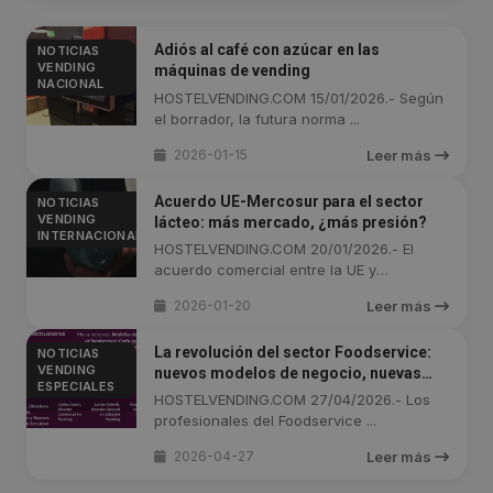
Adiós al café con azúcar en las
NOTICIAS
VENDING
máquinas de vending
NACIONAL
HOSTELVENDING.COM 15/01/2026.- Según
el borrador, la futura norma ...
2026-01-15
Leer más
Acuerdo UE-Mercosur para el sector
NOTICIAS
VENDING
lácteo: más mercado, ¿más presión?
INTERNACIONAL
HOSTELVENDING.COM 20/01/2026.- El
acuerdo comercial entre la UE y
Mercosur, ...
2026-01-20
Leer más
La revolución del sector Foodservice:
NOTICIAS
VENDING
nuevos modelos de negocio, nuevas
ESPECIALES
oportunidades (Especial: Cuarta parte)
HOSTELVENDING.COM 27/04/2026.- Los
profesionales del Foodservice ...
2026-04-27
Leer más