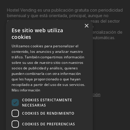
Hostel Vending es una publicación gratuita con periodicidad
bimensual y que está orientada, principal, aunque no
exclusivamente, a los profesionales y empresas del sector
×
del “Vending”; nombre con el que se conoce
Ese sitio web utiliza
genéricamente entre profesionales a la comercialización de
cookies
productos y servicios a través de máquinas automáticas.
Utilizamos cookies para personalizar el
INFORMACIÓN LEGAL
contenido, los anuncios y analizar nuestro
tráfico. También compartimos información
sobre su uso de nuestro sitio con nuestros
Aviso Legal
socios de publicidad y análisis, quienes
pueden combinarla con otra información
Política de Privacidad
que les haya proporcionado o que hayan
Política de Cookies
recopilado a partir del uso de sus servicios.
Más información
Política de calidad y seguridad de la información
COOKIES ESTRICTAMENTE
Contacto
NECESARIAS
COOKIES DE RENDIMIENTO
COOKIES DE PREFERENCIAS