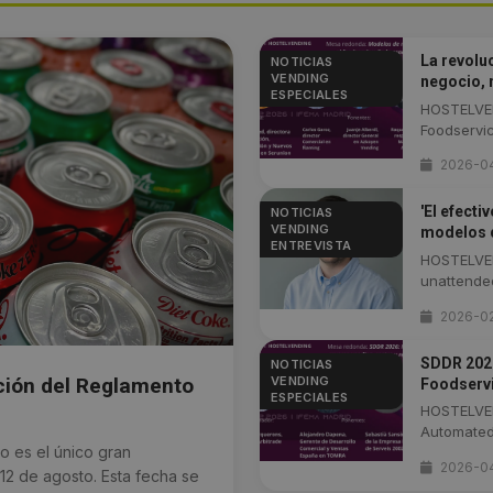
La revolu
NOTICIAS
VENDING
negocio, 
ESPECIALES
HOSTELVEN
Foodservice
2026-0
'El efecti
NOTICIAS
VENDING
modelos d
ENTREVISTA
HOSTELVEN
unattended,
2026-0
SDDR 2026
NOTICIAS
VENDING
ción del Reglamento
Foodservi
ESPECIALES
HOSTELVEN
Automated 
 es el único gran
2026-0
12 de agosto. Esta fecha se