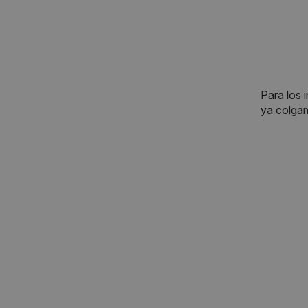
Para los 
ya colgam