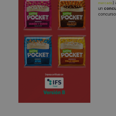
)
mercado
un
conc
concurso 