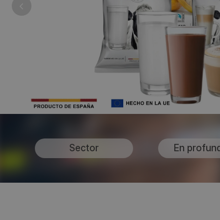
Sector
En profun