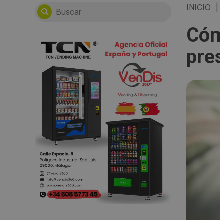
INICIO
|
Cóm
pre