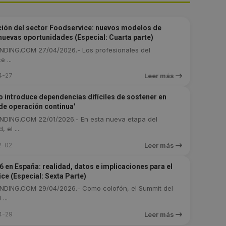
ción del sector Foodservice: nuevos modelos de
nuevas oportunidades (Especial: Cuarta parte)
DING.COM 27/04/2026.- Los profesionales del
 ...
4-27
Leer más
vo introduce dependencias difíciles de sostener en
e operación continua'
DING.COM 22/01/2026.- En esta nueva etapa del
 el ...
2-02
Leer más
 en España: realidad, datos e implicaciones para el
ce (Especial: Sexta Parte)
DING.COM 29/04/2026.- Como colofón, el Summit del
...
4-29
Leer más