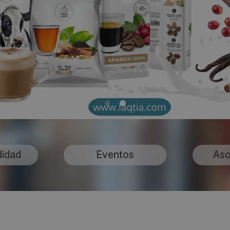
didad
Eventos
Aso