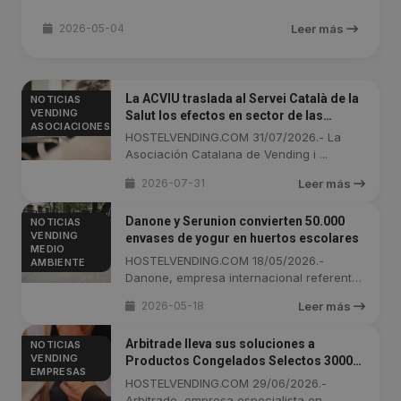
2026-05-04
Leer más
La ACVIU traslada al Servei Català de la
NOTICIAS
VENDING
Salut los efectos en sector de las
ASOCIACIONES
nuevas políticas de alimentación
HOSTELVENDING.COM 31/07/2026.- La
saludable
Asociación Catalana de Vending i ...
2026-07-31
Leer más
Danone y Serunion convierten 50.000
NOTICIAS
VENDING
envases de yogur en huertos escolares
MEDIO
HOSTELVENDING.COM 18/05/2026.-
AMBIENTE
Danone, empresa internacional referente
de ...
2026-05-18
Leer más
Arbitrade lleva sus soluciones a
NOTICIAS
VENDING
Productos Congelados Selectos 3000
EMPRESAS
S.L. y CAIBA
HOSTELVENDING.COM 29/06/2026.-
Arbitrade, empresa especialista en ...