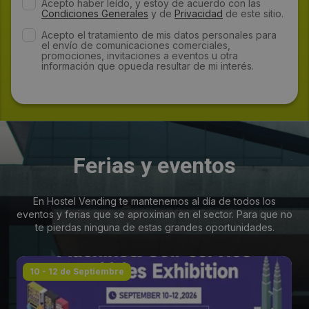
Acepto haber leído, y estoy de acuerdo con las
Condiciones Generales
y de
Privacidad
de este sitio.
Acepto el tratamiento de mis datos personales para
el envío de comunicaciones comerciales,
promociones, invitaciones a eventos u otra
información que opueda resultar de mi interés.
Ferias y eventos
En Hostel Vending te mantenemos al día de todos los
eventos y ferias que se aproximan en el sector. Para que no
te pierdas ninguna de estas grandes oportunidades.
10 - 12 de Septiembre