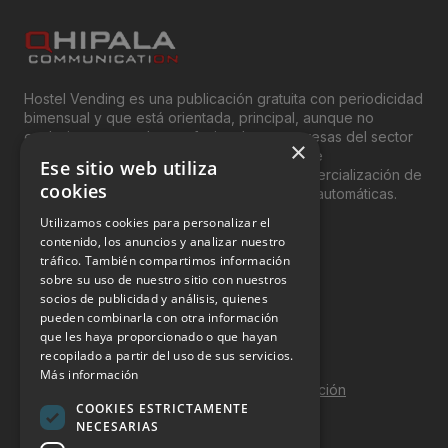
Hostel Vending es una publicación gratuita con periodicidad
bimensual y que está orientada, principal, aunque no
exclusivamente, a los profesionales y empresas del sector
×
del “Vending”; nombre con el que se conoce
Ese sitio web utiliza
genéricamente entre profesionales a la comercialización de
cookies
productos y servicios a través de máquinas automáticas.
Utilizamos cookies para personalizar el
INFORMACIÓN LEGAL
contenido, los anuncios y analizar nuestro
tráfico. También compartimos información
sobre su uso de nuestro sitio con nuestros
Aviso Legal
socios de publicidad y análisis, quienes
pueden combinarla con otra información
Política de Privacidad
que les haya proporcionado o que hayan
Política de Cookies
recopilado a partir del uso de sus servicios.
Más información
Política de calidad y seguridad de la información
COOKIES ESTRICTAMENTE
Contacto
NECESARIAS