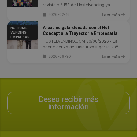
revista n.º 153 de Hostelvending ya ...
2026-02-16
Leer más
Areas es galardonada con el Hot
NOTICIAS
VENDING
Concept a la Trayectoria Empresarial
EMPRESAS
HOSTELVENDING.COM 30/06/2026.- La
noche del 25 de junio tuvo lugar la 23ª ...
2026-06-30
Leer más
Deseo recibir más
información