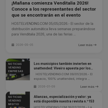
¡Mañana comienza Venditalia 2026!
Conoce a los representantes del sector
que se encontrarán en el evento
HOSTELVENDING.COM 05/05/2026.- El sector de la
distribución automática lleva semanas preparándose
para Venditalia 2026, una de las ferias ...
2026-05-05
Leer más
Los municipios también invierten en
NOTICIAS
VENDING
unattended: Viveiro apuesta por los
EMPRESAS
platos preparados y las smart lockers
HOSTELVENDING.COM 09/01/2026.- El
espacio, 100% unattended, integra ...
2026-01-09
Leer más
Alianzas, especialización y valor: ya
NOTICIAS
VENDING
está disponible nuestra revista n.º153
MISITIO
HOSTELVENDING.COM 16/02/2026.- La