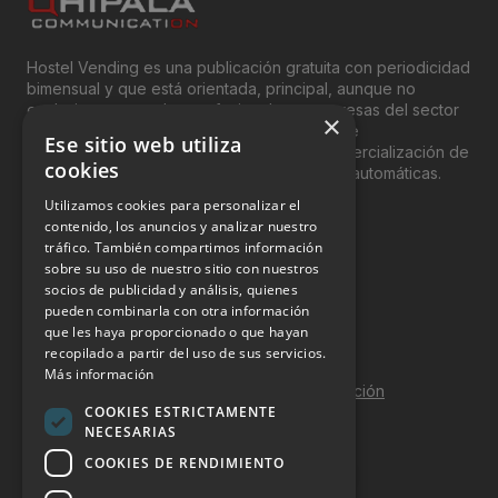
Hostel Vending es una publicación gratuita con periodicidad
bimensual y que está orientada, principal, aunque no
exclusivamente, a los profesionales y empresas del sector
×
del “Vending”; nombre con el que se conoce
Ese sitio web utiliza
genéricamente entre profesionales a la comercialización de
cookies
productos y servicios a través de máquinas automáticas.
Utilizamos cookies para personalizar el
INFORMACIÓN LEGAL
contenido, los anuncios y analizar nuestro
tráfico. También compartimos información
sobre su uso de nuestro sitio con nuestros
Aviso Legal
socios de publicidad y análisis, quienes
pueden combinarla con otra información
Política de Privacidad
que les haya proporcionado o que hayan
Política de Cookies
recopilado a partir del uso de sus servicios.
Más información
Política de calidad y seguridad de la información
COOKIES ESTRICTAMENTE
Contacto
NECESARIAS
COOKIES DE RENDIMIENTO