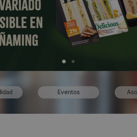
didad
Eventos
Aso