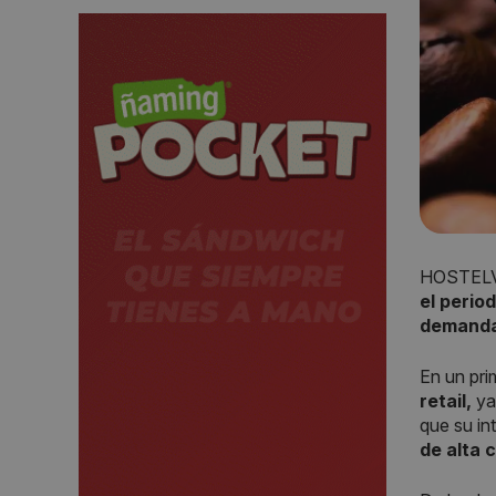
HOSTELV
el peri
demanda 
En un prim
retail,
ya 
que su int
de alta 