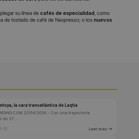
plegar su línea de
cafés de especialidad
, como
na de tostado de café de Nespresso; o los
nuevos
toya, la cara transatlántica de Laqtia
DING.COM 22/04/2026.- Con una trayectoria
 de 37 ...
4-22
Leer más