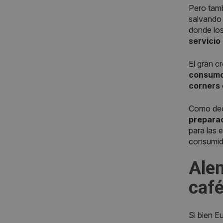
Pero tam
salvando 
donde lo
servicio
El gran c
consumo
corners
Como dec
preparac
para las 
consumido
Ale
caf
Si bien 