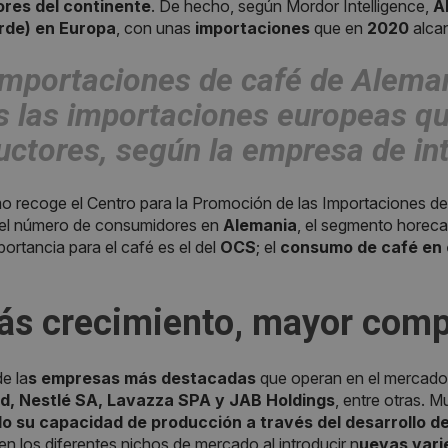
res del continente
. De hecho, según Mordor Intelligence,
A
rde) en Europa
, con unas
importaciones
que en
2020
alcan
mportaciones de café de Alema
s las importaciones europeas
qu
uctores, según la empresa de int
o recoge el Centro para la Promoción de las Importaciones del
el número de consumidores en
Alemania
, el segmento horec
ortancia para el café es el del
OCS
; el
consumo de café en e
ás crecimiento, mayor
compe
e la
s empresas más destacadas
que operan en el mercado
d, Nestlé SA, Lavazza SPA y JAB Holdings
, entre otras. 
o su capacidad de producción a través del desarrollo d
en los diferentes nichos de mercado al introducir n
uevas vari