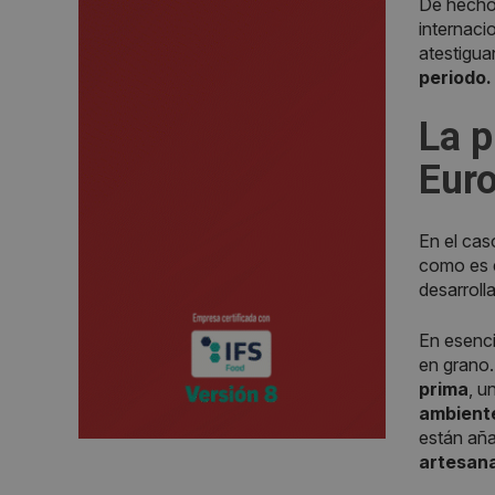
De hecho,
internaci
atestigu
periodo.
La
p
Eur
En el cas
como es 
desarroll
En esenci
en grano.
prima
, u
ambient
están añ
artesana