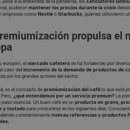
 pese a la embestida de la pandemia, los
caficultores latin
onal, pudieron
mantener los precios durante la crisis
debid
an empresas como
Nestlé
o
Starbucks
, quienes obtuvieron u
remiumización
propulsa el
opa
o europeo, el
mercado cafetero
se ha fortalecido por divers
el caso de
l incremento de la demanda de productos de ca
ada por los grandes actores del sector.
a, es el concepto de
premiumización del café
lo que está p
 Pero,
¿qué entendemos por un servicio premium?
La prim
n paso esencial. Un buen café es un
producto en grano, pro
e y tostado
para consumirse en los siguientes días. Consciente
adiendo constantemente
nuevas referencias y productos 
les.