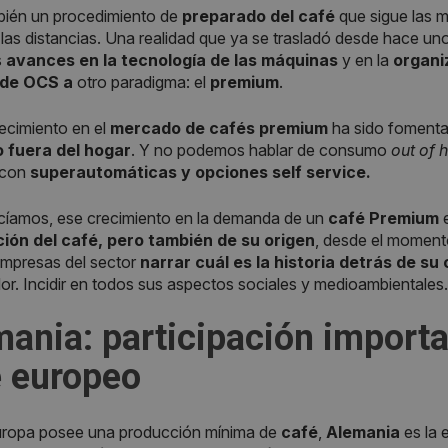
bién un procedimiento de
preparado del café
que sigue las m
las distancias. Una realidad que ya se trasladó desde hace unos
s
avances en la tecnología de las máquinas
y en la
organiz
 de OCS a
otro paradigma: el
premium
.
recimiento en el
mercado de cafés premium
ha sido fomentad
 fuera del hogar
. Y no podemos hablar de consumo
out of 
con
superautomáticas y opciones self service.
íamos, ese crecimiento en la demanda de un
café Premium
e
ión del café, pero también de su origen
, desde el momento
empresas del sector
narrar cuál es la historia detrás de su
r. Incidir en todos sus aspectos sociales y medioambientales.
mania
:
participación import
é europeo
Europa posee una producción mínima de
café
,
Alemania
es la 