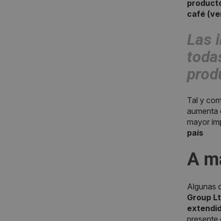
producto
café (ve
Las i
toda
prod
Tal y com
aumenta 
mayor imp
país
A m
Algunas d
Group Lt
extendid
presente 