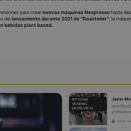
ersiones para crear
nuevas máquinas Nespresso
hasta des
so del
lanzamiento durante 2021 de “Roastelier”
, la máqui
n bebidas plant based.
Javier Mon
NOTICIAS
VENDING
HOSTELVEN
ENTREVISTA
profesional
2026-0