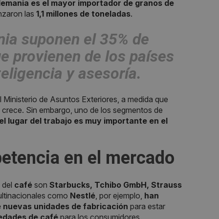
lemania es el mayor importador de granos de
zaron las
1,1 millones de toneladas
.
nia suponen el 35% de
e provienen de los países
eligencia y asesoría.
 Ministerio de Asuntos Exteriores, a medida que
a crece. Sin embargo, uno de los segmentos de
l lugar del trabajo es muy importante en el
tencia en el mercado
 del
café
son
Starbucks, Tchibo GmbH, Strauss
Multinacionales como
Nestlé
, por ejemplo,
han
e nuevas unidades de fabricación
para estar
edades de café
para los consumidores.