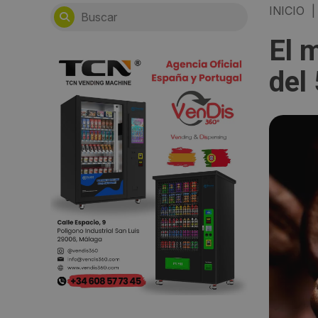
INICIO
|
El 
del