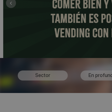
Sector
En profun