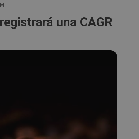
UM
 registrará una CAGR