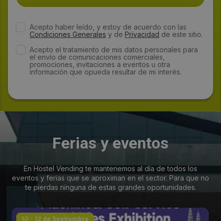
Acepto haber leído, y estoy de acuerdo con las
Condiciones Generales
y de
Privacidad
de este sitio.
Acepto el tratamiento de mis datos personales para
el envío de comunicaciones comerciales,
promociones, invitaciones a eventos u otra
información que opueda resultar de mi interés.
Ferias y eventos
En Hostel Vending te mantenemos al día de todos los
eventos y ferias que se aproximan en el sector. Para que no
te pierdas ninguna de estas grandes oportunidades.
10 - 12 de Septiembre