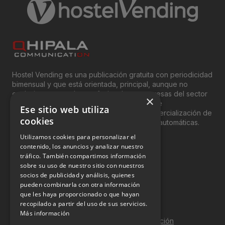
Hostel Vending es una publicación gratuita con periodicidad
bimensual y que está orientada, principal, aunque no
exclusivamente, a los profesionales y empresas del sector
×
del “Vending”; nombre con el que se conoce
Ese sitio web utiliza
genéricamente entre profesionales a la comercialización de
cookies
productos y servicios a través de máquinas automáticas.
Utilizamos cookies para personalizar el
INFORMACIÓN LEGAL
contenido, los anuncios y analizar nuestro
tráfico. También compartimos información
sobre su uso de nuestro sitio con nuestros
Aviso Legal
socios de publicidad y análisis, quienes
pueden combinarla con otra información
Política de Privacidad
que les haya proporcionado o que hayan
Política de Cookies
recopilado a partir del uso de sus servicios.
Más información
Política de calidad y seguridad de la información