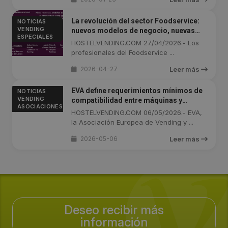
La revolución del sector Foodservice:
NOTICIAS
VENDING
nuevos modelos de negocio, nuevas
ESPECIALES
oportunidades (Especial: Cuarta parte)
HOSTELVENDING.COM 27/04/2026.- Los
profesionales del Foodservice ...
2026-04-27
Leer más
EVA define requerimientos mínimos de
NOTICIAS
VENDING
compatibilidad entre máquinas y
ASOCIACIONES
sistemas de pago de cara a Venditalia
HOSTELVENDING.COM 06/05/2026.- EVA,
2026
la Asociación Europea de Vending y ...
2026-05-06
Leer más
Deseo recibir más
información