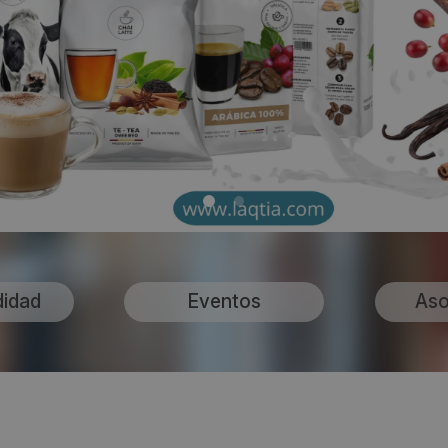
didad
Eventos
Aso