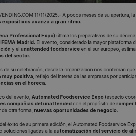
NDING.COM 11/11/2025.- A pocos meses de su apertura, la o
 expositivos avanza a gran ritmo.
eca Professional Expo)
última los preparativos de su décima
 IFEMA Madrid.
El evento, considerado la mayor plataforma de
ación
y el
unattended foodservice
en el sur europeo, estima
os del sector.
s de su celebración, desde la organización nos confirman que
 muy positiva
, reflejo del interés de las empresas por parti
ncias en el horeca.
co del evento,
Automated Foodservice Expo
(espacio coorg
les compañías del unattended
con el propósito de
romper b
 de otra forma,
nuevas oportunidades de negocio.
el éxito de su primera edición, el Automated Foodservice Exp
 soluciones ligadas a la a
utomatización del servicio de al