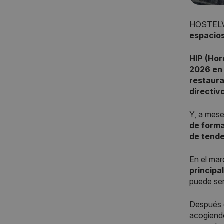
HOSTELVE
espacios
HIP (Hor
2026 en
restaur
directiv
Y, a mese
de forma
de tende
En el mar
principa
puede ser
Después d
acogiendo