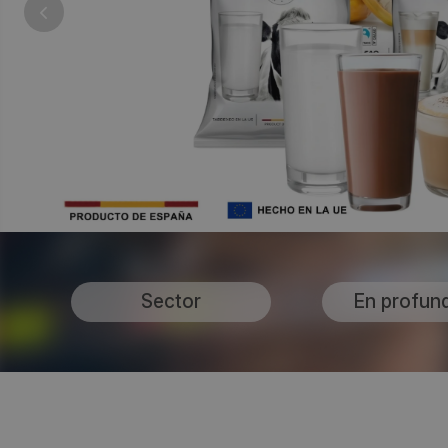
Sector
En profun