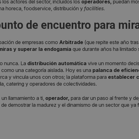
 los actores del sector, incluidos los
operadores,
puedan mostr
a horeca, foodservice, distribución y
facilities.
unto de encuentro para mira
cipación de empresas como
Arbitrade
(que repite este año tras
 miras y superar la endogamia
que durante años ha limitado 
 o nunca. La
distribución automática
vive un momento decisi
e como una categoría aislada. Hoy es una
palanca de eficien
rca y vincula unos con otros; la plataforma para
establecer 
a, catering y operadores de colectividades.
un llamamiento a ti,
operador,
para dar un paso al frente y de
e demostrar la madurez y el dinamismo de un sector que ya fo