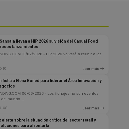
Sansala llevan a HIP 2026 su visión del Casual Food
rosos lanzamientos
DING.COM 10/02/2026.- HIP 2026 volverá a reunir a los
2-10
Leer más
 ficha a Elena Boned para liderar el Área Innovación y
egocios
DING.COM 06-06-2026.- Los fichajes no son eventos
 del mundo ...
6-08
Leer más
alerta sobre la situación crítica del sector retail y
soluciones para afrontarla