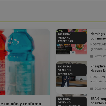
Ñaming y 
NOTICIAS
VENDING
con nume
EMPRESAS
HOSTELVEN
grandes ...
2026-0
Rheapliven
NOTICIAS
VENDING
Nuevos N
EMPRESAS
HOSTELVEN
exclusivos
2026-0
ERA Group 
NOTICIAS
VENDING
e un año y reafirma
posibles 