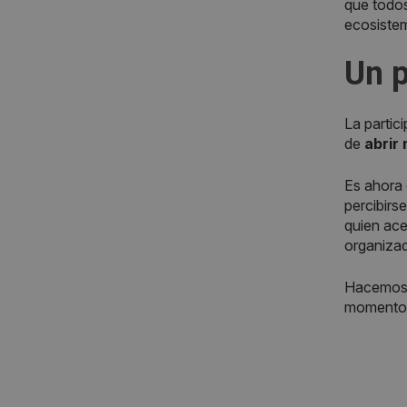
que todos
ecosistem
Un p
La parti
de
abrir
Es ahora
percibirs
quien ace
organizad
Hacemos 
momento d