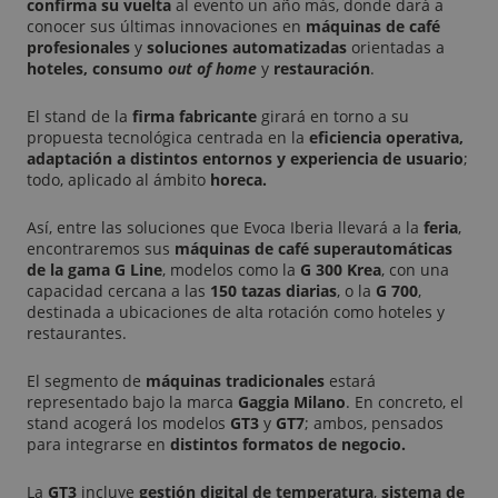
confirma su vuelta
al evento un año más, donde dará a
conocer sus últimas innovaciones en
máquinas de café
profesionales
y
soluciones automatizadas
orientadas a
hoteles, consumo
out of home
y
restauración
.
El stand de la
firma fabricante
girará en torno a su
propuesta tecnológica centrada en la
eficiencia operativa,
adaptación a distintos entornos y experiencia de usuario
;
todo, aplicado al ámbito
horeca.
Así, entre las soluciones que Evoca Iberia llevará a la
feria
,
encontraremos sus
máquinas de café superautomáticas
de la gama G Line
, modelos como la
G 300 Krea
, con una
capacidad cercana a las
150 tazas diarias
, o la
G 700
,
destinada a ubicaciones de alta rotación como hoteles y
restaurantes.
El segmento de
máquinas tradicionales
estará
representado bajo la marca
Gaggia Milano
. En concreto, el
stand acogerá los modelos
GT3
y
GT7
; ambos, pensados
para integrarse en
distintos formatos de negocio.
La
GT3
incluye
gestión digital de temperatura
,
sistema de