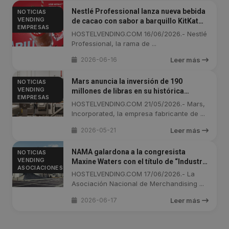
Nestlé Professional lanza nueva bebida
NOTICIAS
VENDING
de cacao con sabor a barquillo KitKat®
EMPRESAS
para el sector horeca
HOSTELVENDING.COM 16/06/2026.- Nestlé
Professional, la rama de ...
2026-06-16
Leer más
Mars anuncia la inversión de 190
NOTICIAS
VENDING
millones de libras en su histórica
EMPRESAS
fábrica de chocolate en Reino Unido
HOSTELVENDING.COM 21/05/2026.- Mars,
Incorporated, la empresa fabricante de ...
2026-05-21
Leer más
NAMA galardona a la congresista
NOTICIAS
VENDING
Maxine Waters con el título de “Industry
ASOCIACIONES
Champion 2026”
HOSTELVENDING.COM 17/06/2026.- La
Asociación Nacional de Merchandising ...
2026-06-17
Leer más