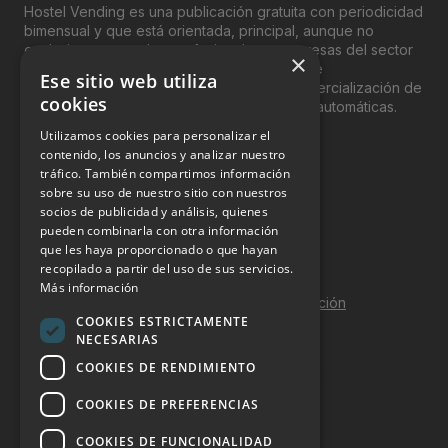
Hostel Vending es una publicación gratuita con periodicidad
bimensual y que está orientada, principal, aunque no
exclusivamente, a los profesionales y empresas del sector
×
del “Vending”; nombre con el que se conoce
Ese sitio web utiliza
genéricamente entre profesionales a la comercialización de
cookies
productos y servicios a través de máquinas automáticas.
Utilizamos cookies para personalizar el
INFORMACIÓN LEGAL
contenido, los anuncios y analizar nuestro
tráfico. También compartimos información
sobre su uso de nuestro sitio con nuestros
Aviso Legal
socios de publicidad y análisis, quienes
pueden combinarla con otra información
Política de Privacidad
que les haya proporcionado o que hayan
Política de Cookies
recopilado a partir del uso de sus servicios.
Más información
Política de calidad y seguridad de la información
COOKIES ESTRICTAMENTE
Contacto
NECESARIAS
COOKIES DE RENDIMIENTO
COOKIES DE PREFERENCIAS
DOSSIER Y CONTRATACIÓN
COOKIES DE FUNCIONALIDAD