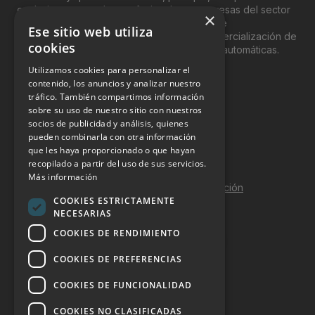
exclusivamente, a los profesionales y empresas del sector
×
del “Vending”; nombre con el que se conoce
Ese sitio web utiliza
genéricamente entre profesionales a la comercialización de
cookies
productos y servicios a través de máquinas automáticas.
Utilizamos cookies para personalizar el
INFORMACIÓN LEGAL
contenido, los anuncios y analizar nuestro
tráfico. También compartimos información
sobre su uso de nuestro sitio con nuestros
Aviso Legal
socios de publicidad y análisis, quienes
pueden combinarla con otra información
Política de Privacidad
que les haya proporcionado o que hayan
Política de Cookies
recopilado a partir del uso de sus servicios.
Más información
Política de calidad y seguridad de la información
COOKIES ESTRICTAMENTE
Contacto
NECESARIAS
COOKIES DE RENDIMIENTO
COOKIES DE PREFERENCIAS
DOSSIER Y CONTRATACIÓN
COOKIES DE FUNCIONALIDAD
Dossier 2026 (ES)
COOKIES NO CLASIFICADAS