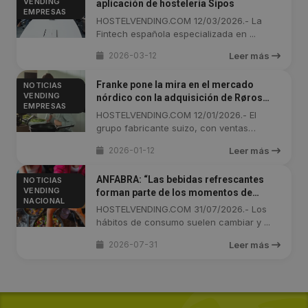
VENDING
aplicación de hostelería Sipos
EMPRESAS
HOSTELVENDING.COM 12/03/2026.- La
Fintech española especializada en ...
2026-03-12
Leer más
Franke pone la mira en el mercado
NOTICIAS
VENDING
nórdico con la adquisición de Røros
EMPRESAS
Metall
HOSTELVENDING.COM 12/01/2026.- El
grupo fabricante suizo, con ventas
cercanas a ...
2026-01-12
Leer más
ANFABRA: “Las bebidas refrescantes
NOTICIAS
VENDING
forman parte de los momentos de
NACIONAL
disfrute y celebración del 80% de los
HOSTELVENDING.COM 31/07/2026.- Los
españoles en verano”
hábitos de consumo suelen cambiar y ...
2026-07-31
Leer más