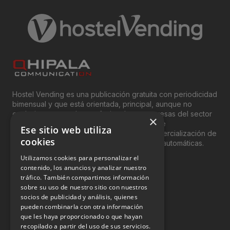
Hostel Vending es una publicación gratuita con periodicidad
bimensual y que está orientada, principal, aunque no
exclusivamente, a los profesionales y empresas del sector
×
del “Vending”; nombre con el que se conoce
Ese sitio web utiliza
genéricamente entre profesionales a la comercialización de
cookies
productos y servicios a través de máquinas automáticas.
Utilizamos cookies para personalizar el
INFORMACIÓN LEGAL
contenido, los anuncios y analizar nuestro
tráfico. También compartimos información
sobre su uso de nuestro sitio con nuestros
Aviso Legal
socios de publicidad y análisis, quienes
pueden combinarla con otra información
Política de Privacidad
que les haya proporcionado o que hayan
Política de Cookies
recopilado a partir del uso de sus servicios.