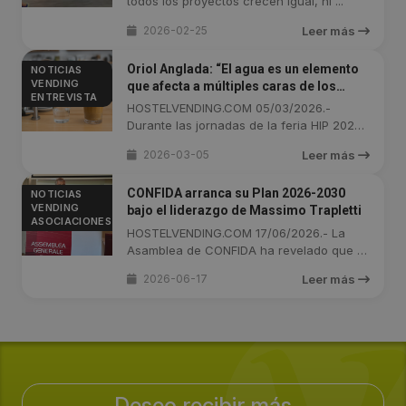
todos los proyectos crecen igual, ni ...
2026-02-25
Leer más
Oriol Anglada: “El agua es un elemento
NOTICIAS
VENDING
que afecta a múltiples caras de los
ENTREVISTA
negocios de hostelería. Y se puede
HOSTELVENDING.COM 05/03/2026.-
controlar”
Durante las jornadas de la feria HIP 2026,
...
2026-03-05
Leer más
CONFIDA arranca su Plan 2026-2030
NOTICIAS
VENDING
bajo el liderazgo de Massimo Trapletti
ASOCIACIONES
HOSTELVENDING.COM 17/06/2026.- La
Asamblea de CONFIDA ha revelado que el
...
2026-06-17
Leer más
Deseo recibir más