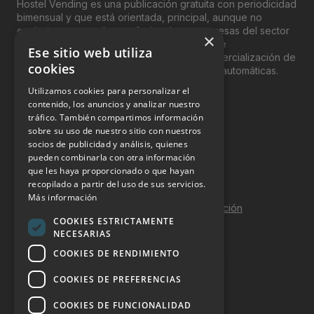
Hostel Vending es una publicación gratuita con periodicidad
bimensual y que está orientada, principal, aunque no
exclusivamente, a los profesionales y empresas del sector
×
del “Vending”; nombre con el que se conoce
Ese sitio web utiliza
genéricamente entre profesionales a la comercialización de
cookies
productos y servicios a través de máquinas automáticas.
Utilizamos cookies para personalizar el
INFORMACIÓN LEGAL
contenido, los anuncios y analizar nuestro
tráfico. También compartimos información
sobre su uso de nuestro sitio con nuestros
Aviso Legal
socios de publicidad y análisis, quienes
pueden combinarla con otra información
Política de Privacidad
que les haya proporcionado o que hayan
Política de Cookies
recopilado a partir del uso de sus servicios.
Más información
Política de calidad y seguridad de la información
COOKIES ESTRICTAMENTE
Contacto
NECESARIAS
COOKIES DE RENDIMIENTO
COOKIES DE PREFERENCIAS
DOSSIER Y CONTRATACIÓN
COOKIES DE FUNCIONALIDAD