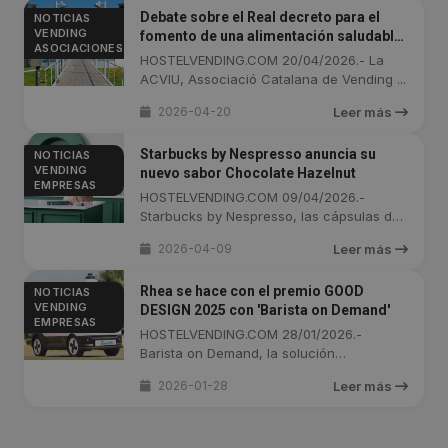
Debate sobre el Real decreto para el
NOTICIAS
VENDING
fomento de una alimentación saludable
ASOCIACIONES
en la Asamblea General ACVIU 2026
HOSTELVENDING.COM 20/04/2026.- La
ACVIU, Associació Catalana de Vending ...
2026-04-20
Leer más
Starbucks by Nespresso anuncia su
NOTICIAS
VENDING
nuevo sabor Chocolate Hazelnut
EMPRESAS
HOSTELVENDING.COM 09/04/2026.-
Starbucks by Nespresso, las cápsulas de
...
2026-04-09
Leer más
Rhea se hace con el premio GOOD
NOTICIAS
VENDING
DESIGN 2025 con 'Barista on Demand'
EMPRESAS
HOSTELVENDING.COM 28/01/2026.-
Barista on Demand, la solución
unattended ...
2026-01-28
Leer más