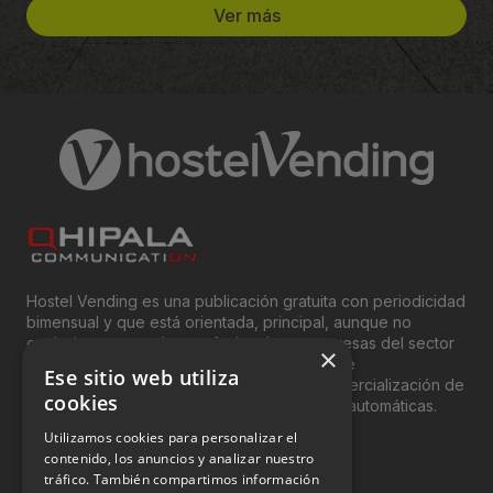
Ver más
Hostel Vending es una publicación gratuita con periodicidad
bimensual y que está orientada, principal, aunque no
exclusivamente, a los profesionales y empresas del sector
×
del “Vending”; nombre con el que se conoce
Ese sitio web utiliza
genéricamente entre profesionales a la comercialización de
cookies
productos y servicios a través de máquinas automáticas.
Utilizamos cookies para personalizar el
INFORMACIÓN LEGAL
contenido, los anuncios y analizar nuestro
tráfico. También compartimos información