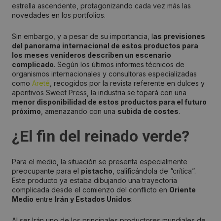
estrella ascendente, protagonizando cada vez más las
novedades en los portfolios.
Sin embargo, y a pesar de su importancia, l
as previsiones
del panorama internacional de estos productos para
los meses venideros describen un escenario
complicado
. Según los últimos informes técnicos de
organismos internacionales y consultoras especializadas
como
Areté
, recogidos por la revista referente en dulces y
aperitivos Sweet Press, la industria se topará con una
menor disponibilidad de estos productos para el futuro
próximo
, amenazando con una
subida de costes
.
¿El fin del reinado verde?
Para el medio, la situación se presenta especialmente
preocupante para el
pistacho
, calificándola de “crítica”.
Este producto ya estaba dibujando una trayectoria
complicada desde el comienzo del conflicto en
Oriente
Medio
entre
Irán y Estados Unidos
.
Al ser Irán uno de los principales productores mundiales de