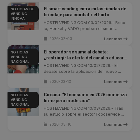
El smart vending entra en las tiendas de
NOTICIAS DE
VENDING
bricolaje para combatir el hurto
INNOVA
HOSTELVENDING.COM 03/02/2026.- Brico
io, Henkel y VADO prueban el smart
vending ...
2026-02-03
Leer más
El operador se suma al debate:
NOTICIAS
VENDING
¿restringir la oferta del canal o educar
NACIONAL
al usuario final?
HOSTELVENDING.COM 10/02/2026.- El
debate sobre la aplicación del nuevo ...
2026-02-10
Leer más
Circana: “El consumo en 2026 comienza
NOTICIAS
VENDING
firme pero moderado”
NACIONAL
HOSTELVENDING.COM 10/03/2026.- Tras
su estudio sobre el sector Foodservice ...
2026-03-10
Leer más