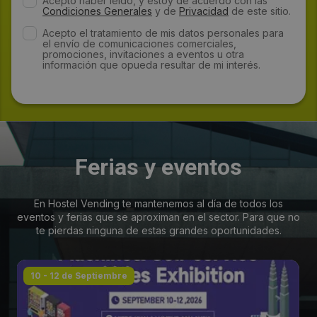
Acepto haber leído, y estoy de acuerdo con las
Condiciones Generales
y de
Privacidad
de este sitio.
Acepto el tratamiento de mis datos personales para
el envío de comunicaciones comerciales,
promociones, invitaciones a eventos u otra
información que opueda resultar de mi interés.
Ferias y eventos
En Hostel Vending te mantenemos al día de todos los
eventos y ferias que se aproximan en el sector. Para que no
te pierdas ninguna de estas grandes oportunidades.
10 - 12 de Septiembre