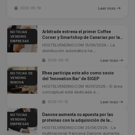
2026-05-18
Leer más
Arbitrade estrena el primer Coffee
NOTICIAS
VENDING
Corner y Smartshop de Canarias por la
EMPRESAS
cadena Pierre & Vacances
HOSTELVENDING.COM 15/06/2026.- La
distribución automática ha ...
2026-06-15
Leer más
Rhea participa este año como socio
NOTICIAS DE
VENDING
del 'Innovation Bar' de SIGEP
INNOVA
HOSTELVENDING.COM 16/01/2026.- El área
conceptual está dedicada a ...
2026-01-16
Leer más
Danone aumenta su apuesta por las
NOTICIAS
VENDING
proteínas con la adquisición de la
EMPRESAS
australiana Made Group
HOSTELVENDING.COM 25/06/2026.- La
multinacional francesa Danone aumenta