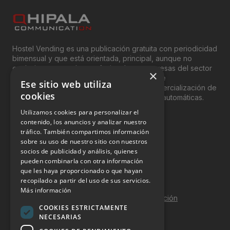
Hostel Vending es una publicación gratuita con periodicidad
bimensual y que está orientada, principal, aunque no
exclusivamente, a los profesionales y empresas del sector
×
del “Vending”; nombre con el que se conoce
Ese sitio web utiliza
genéricamente entre profesionales a la comercialización de
cookies
productos y servicios a través de máquinas automáticas.
Utilizamos cookies para personalizar el
INFORMACIÓN LEGAL
contenido, los anuncios y analizar nuestro
tráfico. También compartimos información
sobre su uso de nuestro sitio con nuestros
Aviso Legal
socios de publicidad y análisis, quienes
pueden combinarla con otra información
Política de Privacidad
que les haya proporcionado o que hayan
Política de Cookies
recopilado a partir del uso de sus servicios.
Más información
Política de calidad y seguridad de la información
COOKIES ESTRICTAMENTE
Contacto
NECESARIAS