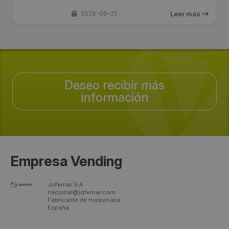
su ...
2026-06-25
Leer más
Deseo recibir más
información
Empresa Vending
Jofemar S.A
nacional@jofemar.com
Fabricante de maquinaria
España