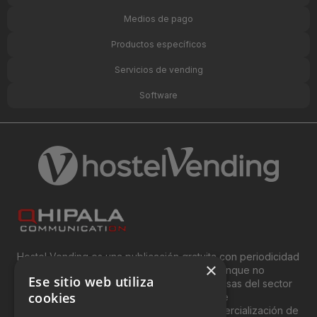
Medios de pago
Productos específicos
Servicios de vending
Software
Hostel Vending es una publicación gratuita con periodicidad
×
bimensual y que está orientada, principal, aunque no
Ese sitio web utiliza
exclusivamente, a los profesionales y empresas del sector
cookies
del “Vending”; nombre con el que se conoce
genéricamente entre profesionales a la comercialización de