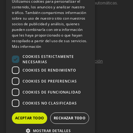
Utilizamos cookies para personalizar el
productos y servicios a través de máquinas automáticas.
contenido, los anuncios y analizar nuestro
tráfico. También compartimos información
INFORMACIÓN LEGAL
sobre su uso de nuestro sitio con nuestros
socios de publicidad y análisis, quienes
pueden combinarla con otra información
Aviso Legal
que les haya proporcionado o que hayan
Política de Privacidad
recopilado a partir del uso de sus servicios.
Más información
Política de Cookies
COOKIES ESTRICTAMENTE
Política de calidad y seguridad de la información
NECESARIAS
COOKIES DE RENDIMIENTO
Contacto
COOKIES DE PREFERENCIAS
COOKIES DE FUNCIONALIDAD
DOSSIER Y CONTRATACIÓN
COOKIES NO CLASIFICADAS
Dossier 2026 (ES)
ACEPTAR TODO
RECHAZAR TODO
Dossier 2026 (EN)
MOSTRAR DETALLES