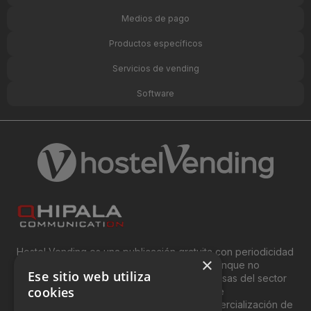
Medios de pago
Productos específicos
Servicios de vending
Software
Hostel Vending es una publicación gratuita con periodicidad
×
bimensual y que está orientada, principal, aunque no
Ese sitio web utiliza
exclusivamente, a los profesionales y empresas del sector
cookies
del “Vending”; nombre con el que se conoce
genéricamente entre profesionales a la comercialización de