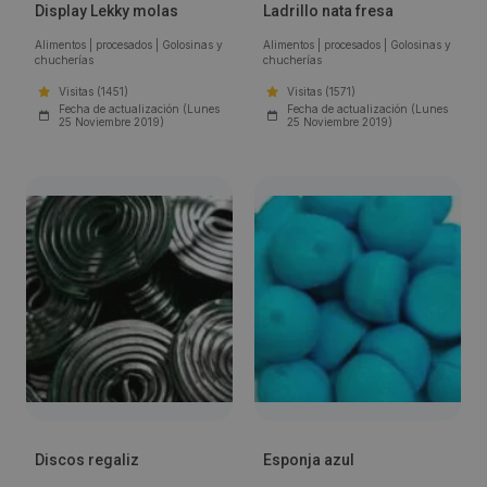
Display Lekky molas
Ladrillo nata fresa
Alimentos
|
procesados
|
Golosinas y
Alimentos
|
procesados
|
Golosinas y
chucherías
chucherías
Visitas (1451)
Visitas (1571)
Fecha de actualización (Lunes
Fecha de actualización (Lunes
25 Noviembre 2019)
25 Noviembre 2019)
Discos regaliz
Esponja azul