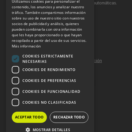
Utilizamos cookies para personalizar el
productos y servicios a través de máquinas automáticas.
contenido, los anuncios y analizar nuestro
tráfico. También compartimos información
INFORMACIÓN LEGAL
sobre su uso de nuestro sitio con nuestros
socios de publicidad y análisis, quienes
pueden combinarla con otra información
Aviso Legal
que les haya proporcionado o que hayan
Política de Privacidad
recopilado a partir del uso de sus servicios.
Más información
Política de Cookies
COOKIES ESTRICTAMENTE
Política de calidad y seguridad de la información
NECESARIAS
COOKIES DE RENDIMIENTO
Contacto
COOKIES DE PREFERENCIAS
COOKIES DE FUNCIONALIDAD
DOSSIER Y CONTRATACIÓN
COOKIES NO CLASIFICADAS
Dossier 2026 (ES)
ACEPTAR TODO
RECHAZAR TODO
Dossier 2026 (EN)
MOSTRAR DETALLES