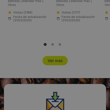
Bebidas
|
Bebidas frías
|
Bebidas
|
Bebidas frías
|
Beb
Otros
Otros
Otr
simon.asanger@liquats.com
Visitas (2186)
Visitas (2117)
Fecha de actualización
Fecha de actualización
Web:
(31/03/2020)
(31/03/2020)
https://www.liquats.com/
Visitas a producto:
1974
Ver más
Fecha de publicación de producto:
Martes 31 Marzo 2020