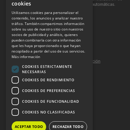
cookies
productos y servicios a través de máquinas automáticas.
Utilizamos cookies para personalizar el
INFORMACIÓN LEGAL
contenido, los anuncios y analizar nuestro
tráfico. También compartimos información
sobre su uso de nuestro sitio con nuestros
Aviso Legal
socios de publicidad y análisis, quienes
pueden combinarla con otra información
Política de Privacidad
que les haya proporcionado o que hayan
Política de Cookies
recopilado a partir del uso de sus servicios.
Más información
Política de calidad y seguridad de la información
COOKIES ESTRICTAMENTE
Contacto
NECESARIAS
COOKIES DE RENDIMIENTO
COOKIES DE PREFERENCIAS
DOSSIER Y CONTRATACIÓN
COOKIES DE FUNCIONALIDAD
Dossier 2026 (ES)
COOKIES NO CLASIFICADAS
Dossier 2026 (EN)
ACEPTAR TODO
RECHAZAR TODO