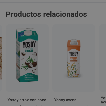
Viladrau
Productos relacionados
Código Postal:
17406
Provincia:
Girona
País:
España
Teléfono:
+34 93 884 8045
Yo
Yosoy arroz con coco
Yosoy avena
av
Email: