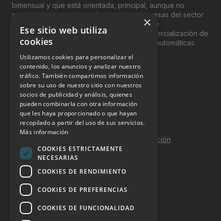
bimensual y que está orientada, principal, aunque no
exclusivamente, a los profesionales y empresas del sector
×
del “Vending”; nombre con el que se conoce
Ese sitio web utiliza
genéricamente entre profesionales a la comercialización de
cookies
productos y servicios a través de máquinas automáticas.
Utilizamos cookies para personalizar el
INFORMACIÓN LEGAL
contenido, los anuncios y analizar nuestro
tráfico. También compartimos información
sobre su uso de nuestro sitio con nuestros
Aviso Legal
socios de publicidad y análisis, quienes
pueden combinarla con otra información
Política de Privacidad
que les haya proporcionado o que hayan
Política de Cookies
recopilado a partir del uso de sus servicios.
Más información
Política de calidad y seguridad de la información
COOKIES ESTRICTAMENTE
Contacto
NECESARIAS
COOKIES DE RENDIMIENTO
COOKIES DE PREFERENCIAS
DOSSIER Y CONTRATACIÓN
COOKIES DE FUNCIONALIDAD