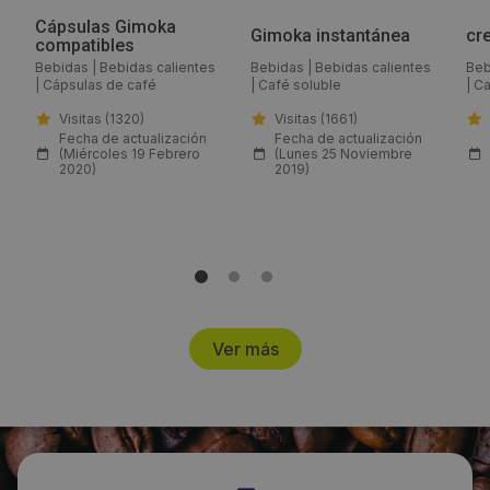
Cápsulas Gimoka
Web:
Gimoka instantánea
cr
compatibles
http://www.gimoka.it/
Bebidas
|
Bebidas calientes
Bebidas
|
Bebidas calientes
Beb
|
Cápsulas de café
|
Café soluble
|
Ca
Visitas (1320)
Visitas (1661)
Visitas a producto:
Fecha de actualización
Fecha de actualización
(Miércoles 19 Febrero
(Lunes 25 Noviembre
1290
2020)
2019)
Fecha de publicación de producto:
Lunes 25 Noviembre 2019
Ver más