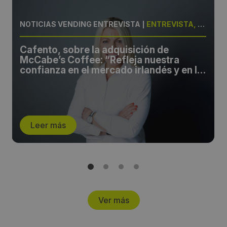
NOTICIAS VENDING ENTREVISTA
|
ENTREVISTA, CAFENTO
Cafento, sobre la adquisición de
McCabe’s Coffee: “Refleja nuestra
confianza en el mercado irlandés y en la
creciente demanda de café premium y
de especialidad”
Leer más
Ver más