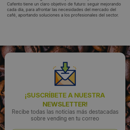
Cafento tiene un claro objetivo de futuro: seguir mejorando
Azuqueca de Henares
cada día, para afrontar las necesidades del mercado del
café, aportando soluciones a los profesionales del sector.
Código Postal:
19200
Provincia:
Guadalajara
País:
España
¡SUSCRÍBETE A NUESTRA
Teléfono:
NEWSLETTER!
Recibe todas las noticias más destacadas
902117230
sobre vending en tu correo
Email: