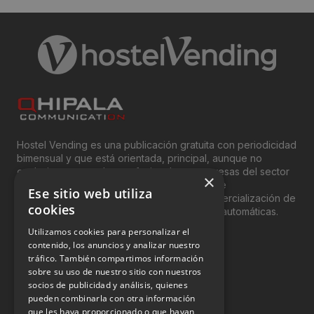
Hostel Vending es una publicación gratuita con periodicidad
bimensual y que está orientada, principal, aunque no
exclusivamente, a los profesionales y empresas del sector
×
del “Vending”; nombre con el que se conoce
Ese sitio web utiliza
genéricamente entre profesionales a la comercialización de
cookies
productos y servicios a través de máquinas automáticas.
Utilizamos cookies para personalizar el
INFORMACIÓN LEGAL
contenido, los anuncios y analizar nuestro
tráfico. También compartimos información
sobre su uso de nuestro sitio con nuestros
Aviso Legal
socios de publicidad y análisis, quienes
pueden combinarla con otra información
Política de Privacidad
que les haya proporcionado o que hayan