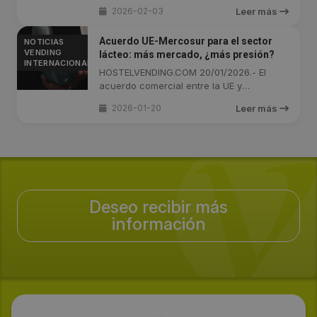
automatizadas ...
2026-02-03
Leer más
Acuerdo UE-Mercosur para el sector
NOTICIAS
VENDING
lácteo: más mercado, ¿más presión?
INTERNACIONAL
HOSTELVENDING.COM 20/01/2026.- El
acuerdo comercial entre la UE y
Mercosur, ...
2026-01-20
Leer más
Deseo recibir más
información