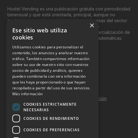
Hostel Vending es una publicación gratuita con periodicidad
bimensual y que está orientada, principal, aunque no
exclusivamente, a los profesionales y empresas del sector
×
del “Vending”; nombre con el que se conoce
Ese sitio web utiliza
genéricamente entre profesionales a la comercialización de
cookies
productos y servicios a través de máquinas automáticas.
Utilizamos cookies para personalizar el
INFORMACIÓN LEGAL
contenido, los anuncios y analizar nuestro
tráfico. También compartimos información
sobre su uso de nuestro sitio con nuestros
Aviso Legal
socios de publicidad y análisis, quienes
pueden combinarla con otra información
Política de Privacidad
que les haya proporcionado o que hayan
Política de Cookies
recopilado a partir del uso de sus servicios.
Más información
Política de calidad y seguridad de la información
COOKIES ESTRICTAMENTE
Contacto
NECESARIAS
COOKIES DE RENDIMIENTO
COOKIES DE PREFERENCIAS
DOSSIER Y CONTRATACIÓN