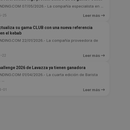
DING.COM 07/05/2026.- La compañía especialista en ...
5-25
Leer más
tualiza su gama CLUB con una nueva referencia
 en el kebab
DING.COM 22/01/2026.- La compañía proveedora de
-22
Leer más
hallenge 2026 de Lavazza ya tienen ganadora
DING.COM 01/04/2026.- La cuarta edición de Barista
...
4-01
Leer más