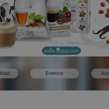
didad
Eventos
Aso