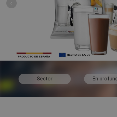
Sector
En profun