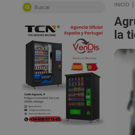
INICIO
|
Agr
la t