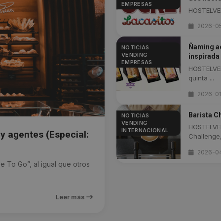
EMPRESAS
HOSTELVEN
2026-0
Ñaming ac
NOTICIAS
VENDING
inspirada
EMPRESAS
HOSTELVEN
quinta ...
2026-01
Barista C
NOTICIAS
VENDING
HOSTELVEN
INTERNACIONAL
y agentes (Especial:
Challenge, 
2026-0
To Go”, al igual que otros
Leer más