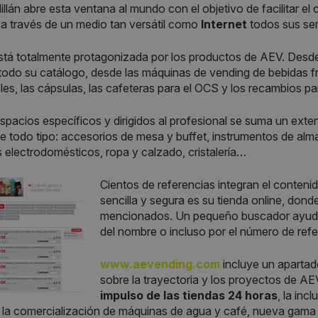
llán abre esta ventana al mundo con el objetivo de facilitar el 
 a través de un medio tan versátil como
Internet
todos sus ser
tá totalmente protagonizada por los productos de AEV. Desde
 todo su catálogo, desde las máquinas de vending de bebidas fr
es, las cápsulas, las cafeteras para el OCS y los recambios pa
spacios específicos y dirigidos al profesional se suma un exte
de todo tipo: accesorios de mesa y buffet, instrumentos de alma
electrodomésticos, ropa y calzado, cristalería…
Cientos de referencias integran el contenido
sencilla y segura es su tienda online, don
mencionados. Un pequeño buscador ayuda 
del nombre o incluso por el número de refe
www.aevending.com
incluye un apartad
sobre la trayectoria y los proyectos de AEV
impulso de las tiendas 24 horas
, la in
, la comercialización de máquinas de agua y café, nueva gama