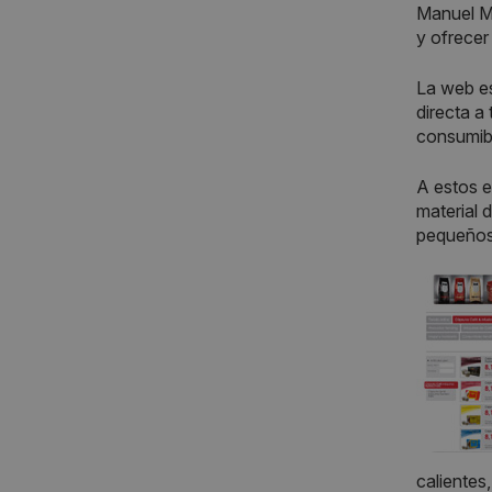
Manuel Mi
y ofrecer
La web es
directa a
consumibl
A estos e
material 
pequeños 
calientes