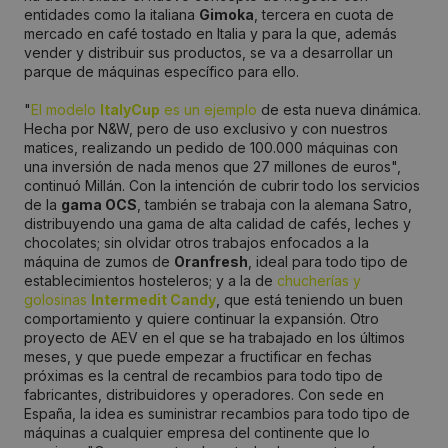
entidades como la italiana
Gimoka
, tercera en cuota de
mercado en café tostado en Italia y para la que, además
vender y distribuir sus productos, se va a desarrollar un
parque de máquinas específico para ello.
"
El modelo
ItalyCup
es un ejemplo
de esta nueva dinámica.
Hecha por N&W, pero de uso exclusivo y con nuestros
matices, realizando un pedido de 100.000 máquinas con
una inversión de nada menos que 27 millones de euros",
continuó Millán. Con la intención de cubrir todo los servicios
de la
gama OCS
, también se trabaja con la alemana Satro,
distribuyendo una gama de alta calidad de cafés, leches y
chocolates; sin olvidar otros trabajos enfocados a la
máquina de zumos de
Oranfresh
, ideal para todo tipo de
establecimientos hosteleros; y a la de
chucherías y
golosinas
Intermedit Candy
, que está teniendo un buen
comportamiento y quiere continuar la expansión. Otro
proyecto de AEV en el que se ha trabajado en los últimos
meses, y que puede empezar a fructificar en fechas
próximas es la central de recambios para todo tipo de
fabricantes, distribuidores y operadores. Con sede en
España, la idea es suministrar recambios para todo tipo de
máquinas a cualquier empresa del continente que lo