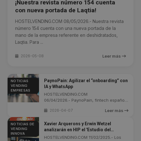
¡Nuestra revista número 154 cuenta
con nueva portada de Laqtia!
HOSTELVENDING.COM 08/05/2026.- Nuestra revista
número 154 cuenta con una nueva portada de la
mano de la empresa referente en deshidratados,
Laqtia. Para ...
2026-05-08
Leer más
PaynoPain: Agilizar el “onboarding” con
NOTICIAS
VENDING
IA y WhatsApp
EMPRESAS
HOSTELVENDING.COM
06/04/2026.- PaynoPain, fintech española
...
2026-04-07
Leer más
Xavier Arquerons y Erwin Wetzel
NOTICIAS DE
VENDING
analizarán en HIP el 'Estudio del
INNOVA
Consumidor' de Arbitrade
HOSTELVENDING.COM 11/02/2025.- Los