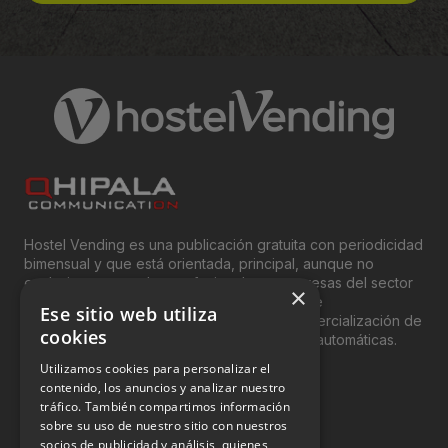
Hostel Vending es una publicación gratuita con periodicidad
bimensual y que está orientada, principal, aunque no
exclusivamente, a los profesionales y empresas del sector
×
del “Vending”; nombre con el que se conoce
Ese sitio web utiliza
genéricamente entre profesionales a la comercialización de
cookies
productos y servicios a través de máquinas automáticas.
Utilizamos cookies para personalizar el
INFORMACIÓN LEGAL
contenido, los anuncios y analizar nuestro
tráfico. También compartimos información
sobre su uso de nuestro sitio con nuestros
Aviso Legal
socios de publicidad y análisis, quienes