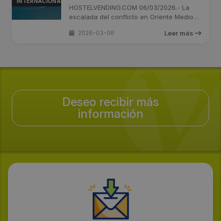
INTERNACIONAL
de alimentos y bebidas
HOSTELVENDING.COM 06/03/2026.- La
escalada del conflicto en Oriente Medio
en ...
2026-03-06
Leer más
Deseo recibir más
información