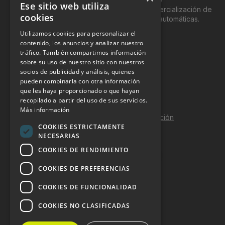
Ese sitio web utiliza
genéricamente entre profesionales a la comercialización de
cookies
productos y servicios a través de máquinas automáticas.
Utilizamos cookies para personalizar el
INFORMACIÓN LEGAL
contenido, los anuncios y analizar nuestro
tráfico. También compartimos información
sobre su uso de nuestro sitio con nuestros
Aviso Legal
socios de publicidad y análisis, quienes
pueden combinarla con otra información
Política de Privacidad
que les haya proporcionado o que hayan
Política de Cookies
recopilado a partir del uso de sus servicios.
Más información
Política de calidad y seguridad de la información
COOKIES ESTRICTAMENTE
Contacto
NECESARIAS
COOKIES DE RENDIMIENTO
COOKIES DE PREFERENCIAS
DOSSIER Y CONTRATACIÓN
COOKIES DE FUNCIONALIDAD
Dossier 2026 (ES)
COOKIES NO CLASIFICADAS
Dossier 2026 (EN)