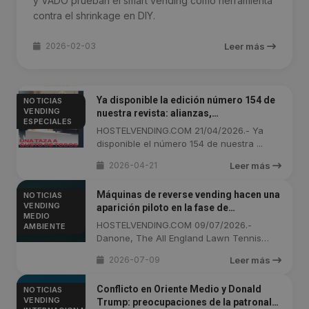
y VADO prueban el smart vending como herramienta
contra el shrinkage en DIY.
2026-02-03
Leer más
Ya disponible la edición número 154 de
NOTICIAS
VENDING
nuestra revista: alianzas,
ESPECIALES
automatización, nuevos modelos, SDDR
HOSTELVENDING.COM 21/04/2026.- Ya
y mucho más
disponible el número 154 de nuestra ...
2026-04-21
Leer más
Máquinas de reverse vending hacen una
NOTICIAS
VENDING
aparición piloto en la fase de
MEDIO
clasificación del torneo de Wimbledon
HOSTELVENDING.COM 09/07/2026.-
AMBIENTE
Danone, The All England Lawn Tennis
Club y ...
2026-07-09
Leer más
Conflicto en Oriente Medio y Donald
NOTICIAS
VENDING
Trump: preocupaciones de la patronal