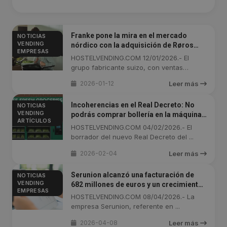
Franke pone la mira en el mercado
NOTICIAS
VENDING
nórdico con la adquisición de Røros
EMPRESAS
Metall
HOSTELVENDING.COM 12/01/2026.- El
grupo fabricante suizo, con ventas
cercanas a ...
2026-01-12
Leer más
Incoherencias en el Real Decreto: No
NOTICIAS
VENDING
podrás comprar bollería en la máquina,
ARTÍCULOS
pero sí en la cafetería
HOSTELVENDING.COM 04/02/2026.- El
borrador del nuevo Real Decreto del ...
2026-02-04
Leer más
Serunion alcanzó una facturación de
NOTICIAS
VENDING
682 millones de euros y un crecimiento
EMPRESAS
de casi un 13% en 2025
HOSTELVENDING.COM 08/04/2026.- La
empresa Serunion, referente en ...
2026-04-08
Leer más