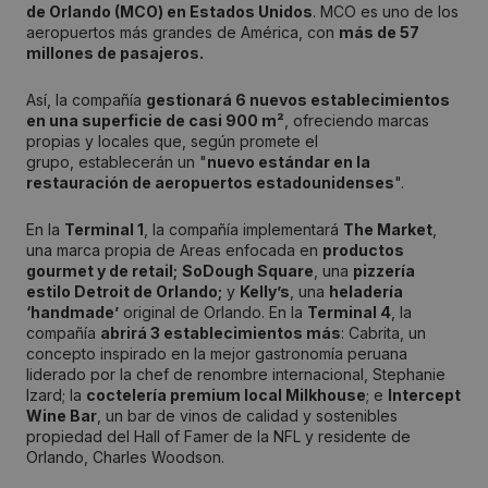
de Orlando (MCO) en Estados Unidos
. MCO es uno de los
aeropuertos más grandes de América, con
más de 57
millones de pasajeros.
Así, la compañía
gestionará 6 nuevos establecimientos
en una superficie de casi 900 m²
, ofreciendo marcas
propias y locales que, según promete el
grupo, establecerán un "
nuevo estándar en la
restauración de aeropuertos estadounidenses
".
En la
Terminal 1
, la compañía implementará
The Market
,
una marca propia de Areas enfocada en
productos
gourmet y de retail;
SoDough Square
, una
pizzería
estilo Detroit de Orlando;
y
Kelly’s
, una
heladería
‘handmade’
original de Orlando. En la
Terminal 4
, la
compañía
abrirá 3 establecimientos más
: Cabrita, un
concepto inspirado en la mejor gastronomía peruana
liderado por la chef de renombre internacional, Stephanie
Izard; la
coctelería premium local Milkhouse
; e
Intercept
Wine Bar
, un bar de vinos de calidad y sostenibles
propiedad del Hall of Famer de la NFL y residente de
Orlando, Charles Woodson.