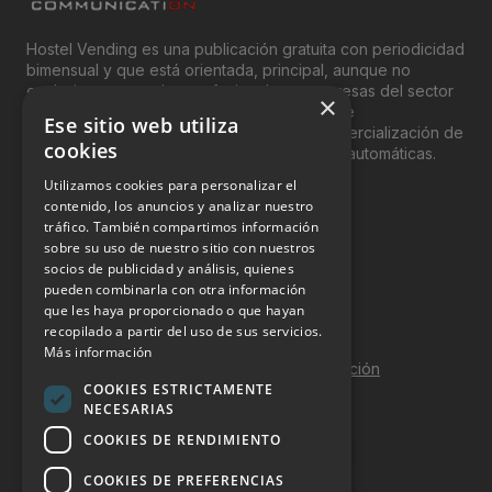
Hostel Vending es una publicación gratuita con periodicidad
bimensual y que está orientada, principal, aunque no
exclusivamente, a los profesionales y empresas del sector
×
del “Vending”; nombre con el que se conoce
Ese sitio web utiliza
genéricamente entre profesionales a la comercialización de
cookies
productos y servicios a través de máquinas automáticas.
Utilizamos cookies para personalizar el
INFORMACIÓN LEGAL
contenido, los anuncios y analizar nuestro
tráfico. También compartimos información
sobre su uso de nuestro sitio con nuestros
Aviso Legal
socios de publicidad y análisis, quienes
pueden combinarla con otra información
Política de Privacidad
que les haya proporcionado o que hayan
Política de Cookies
recopilado a partir del uso de sus servicios.
Más información
Política de calidad y seguridad de la información
COOKIES ESTRICTAMENTE
Contacto
NECESARIAS
COOKIES DE RENDIMIENTO
COOKIES DE PREFERENCIAS