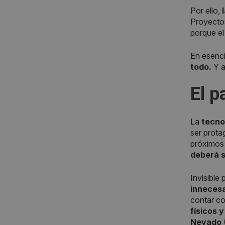
Por ello,
l
Proyectos
porque el
En esenc
todo.
Y a
El p
La
tecno
ser prota
próximos
deberá s
Invisible
innecesa
contar co
físicos y
Nevado