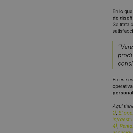
En lo que
de diseñ
Se trata 
satisfacci
“Vere
produ
consi
En ese es
operativa
personal
Aquí tien
1)
,
El ope
infraestr
4)
,
Renta
especiali