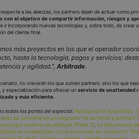
 respecta a las alianzas, los partners dejan de actuar como pr
o con el objetivo de compartir información, riesgos y ap
de ir incorporando nuevas tecnologías y, sobre todo, de crear un
ón del cliente final.
mos más proyectos en los que el operador coord
cto, hasta la tecnología, pagos y servicios; de
stencia y agilidad.”,
Arbitrade.
cenario, no crecerán los que sumen partners, sino los que sepan
, y especialización para ofrecer un
servicio de unattended r
izado y más eficiente.
es todas las partes del especial:
Restauración automática: 
rador se convierte en un integrador de servicios y partners (
uctura que sostiene las alianzas (Parte 3)
,
La importancia de 
bilidad vs complejidad: ¿Cuál es el coste de colaborar? (Par
zación (Parte 6)
,
Grandes alianzas, grandes proyectos, ¿cuál