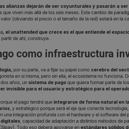
as alianzas dejarán de ser coyunturales y pasarán a se
 que viven más allá de los seis meses. Este cambio de paradi
 valor (obviando el precio o el tamaño de la red) estará en la
ia
, el unattended que crece es el que entiende el espac
 partir de ahí, construye.
ago como infraestructura inv
logía,
por su parte, va a fijar su papel como
cerebro del sect
gonista en sí misma, pero sin ella, el ecosistema no funciona.
 dos años, un
sistema de pago
que quiera formar parte de lo
er invisible para el usuario y estratégico para el operad
 porque el pago tendrá que
integrarse de forma natural en la
rios
, y estratégico porque será el eje que conecte tecnología,
n una integración profunda con el hardware y el software del
 digitales
, capacidad de adaptación a distintos métodos de pag
(Sipay). Todo eso deberá apoyarse en
estándares sólidos d