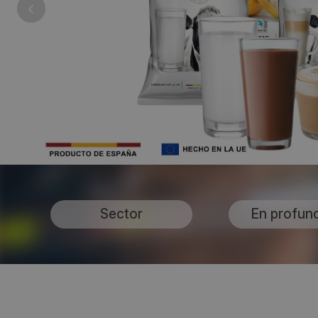
Sector
En profun