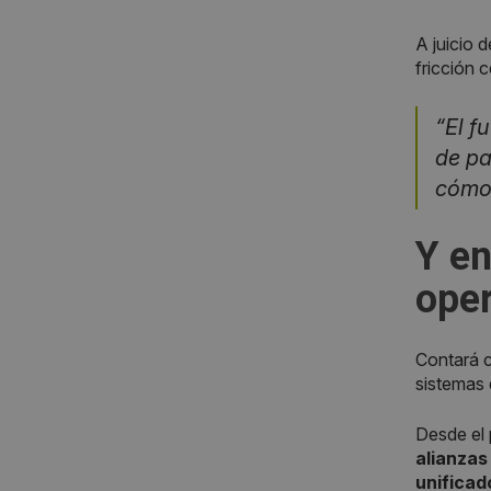
A juicio 
fricción c
“El f
de pa
cómo 
Y en
oper
Contará c
sistemas 
Desde el 
alianza
unifica