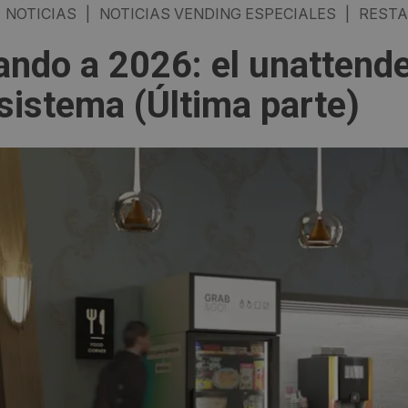
NOTICIAS
|
NOTICIAS VENDING ESPECIALES
|
RESTA
ando a 2026: el unattend
sistema (Última parte)