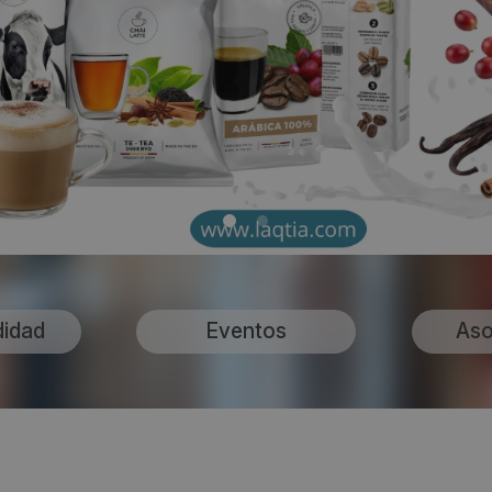
didad
Eventos
Aso