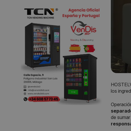
HOSTELVE
los ingre
Operación
separad
de sumar 
responsa