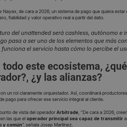
de Nayax, de cara a 2026, un sistema de pago que quiera estar 
ero, fiabilidad y valor operativo real a partir del dato.
uturo del unattended será cashless, autónomo e in
go pasa a ser uno de los elementos que más con
funciona el servicio hasta cómo lo percibe el us
 todo este ecosistema, ¿qué
ador?, ¿y las alianzas?
on un rol claramente orquestador. Así, coordinará productore
de pago para ofrecer ese servicio integral al cliente.
punto de vista del operador
Arbitrade
, “De cara a 2026, cre
s
en las que el
operador principal sea capaz de transmitir
a
do y común
”, señala Josep Martínez.