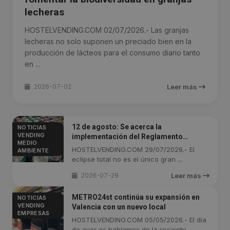
lecheras
HOSTELVENDING.COM 02/07/2026.- Las granjas
lecheras no solo suponen un preciado bien en la
producción de lácteos para el consumo diario tanto
en ...
2026-07-02
Leer más
12 de agosto: Se acerca la
NOTICIAS
VENDING
implementación del Reglamento
MEDIO
Europeo de Envases PPWR
HOSTELVENDING.COM 29/07/2026.- El
AMBIENTE
eclipse total no es el único gran ...
2026-07-29
Leer más
METRO24st continúa su expansión en
NOTICIAS
VENDING
Valencia con un nuevo local
EMPRESAS
HOSTELVENDING.COM 05/05/2026.- El día
de ayer os hablamos de la reciente ...