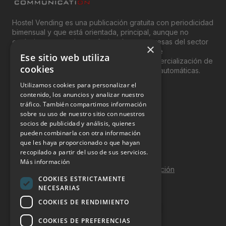
Hostel Vending es una publicación gratuita con periodicidad
bimensual y que está orientada, principal, aunque no
exclusivamente, a los profesionales y empresas del sector
×
del “Vending”; nombre con el que se conoce
Ese sitio web utiliza
genéricamente entre profesionales a la comercialización de
cookies
productos y servicios a través de máquinas automáticas.
Utilizamos cookies para personalizar el
INFORMACIÓN LEGAL
contenido, los anuncios y analizar nuestro
tráfico. También compartimos información
sobre su uso de nuestro sitio con nuestros
Aviso Legal
socios de publicidad y análisis, quienes
pueden combinarla con otra información
Política de Privacidad
que les haya proporcionado o que hayan
Política de Cookies
recopilado a partir del uso de sus servicios.
Más información
Política de calidad y seguridad de la información
COOKIES ESTRICTAMENTE
Contacto
NECESARIAS
COOKIES DE RENDIMIENTO
COOKIES DE PREFERENCIAS