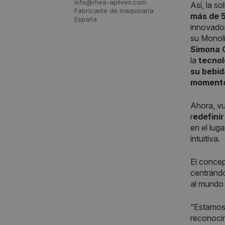
info@rhea-apliven.com
Así, la s
Fabricante de maquinaria
más de 5
España
innovador
su Monoli
Simona 
la
tecnol
su bebid
moment
Ahora, vu
r
edefinir
en el lug
intuitiva.
El conce
centrándo
al mundo 
“Estamos
reconocim