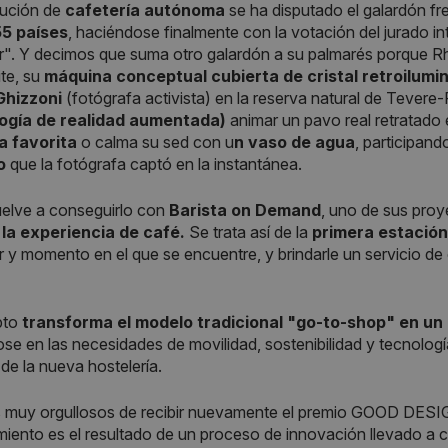
olución de
cafetería autónoma
se ha disputado el galardón fr
5 países
, haciéndose finalmente con la votación del jurado int
". Y decimos que suma otro galardón a su palmarés porque R
te, su
máquina conceptual cubierta de cristal retroilumi
Ghizzoni
(fotógrafa activista)
en la reserva natural de Tevere-
ogía de realidad aumentada)
animar un pavo real retratado e
a favorita
o calma su sed con u
n vaso de agua
, participand
o
que la fotógrafa captó en la instantánea.
elve a conseguirlo con
Barista on Demand
, uno de sus pro
 la experiencia de café.
Se trata así de la
primera estació
ar y momento en el que se encuentre, y brindarle un servicio de
pto
transforma el modelo tradicional "go-to-shop" en u
se en las necesidades de movilidad, sostenibilidad y tecnologí
de la nueva hostelería.
 muy orgullosos de recibir nuevamente el premio GOOD DESI
iento es el resultado de un proceso de innovación llevado a 