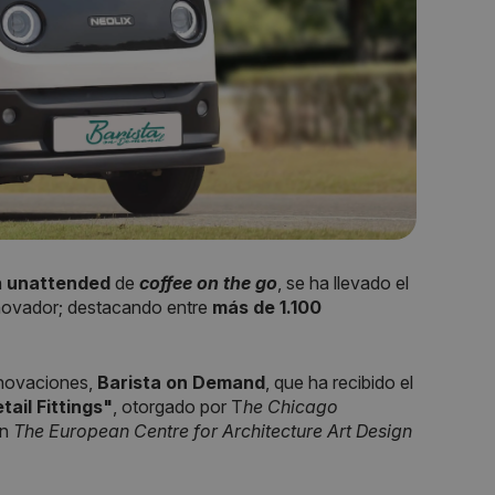
n
unattended
de
coffee on the go
, se ha llevado el
innovador; destacando entre
más de 1.100
nnovaciones,
Barista on Demand
, que ha recibido el
ail Fittings"
, otorgado por T
he Chicago
on
The European Centre for Architecture Art Design