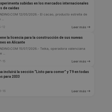
experimenta subidas en los mercados internacionales
s de caídas
DING.COM 12/05/2026.- El cacao, producto estrella de
...
-12
Leer más
iene la licencia para la construcción de sus nuevas
ones en Alicante
DING.COM 15/07/2026.- Teika, operadora valenciana
 ...
7-15
Leer más
 incluirá la sección “Listo para comer” y T9 en todas
as para 2033
3-16
Leer más