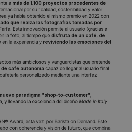
ente a
más de 1.100 proyectos procedentes de
ernacional por su "calidad, sostenibilidad y valor
hea ya había obtenido el mismo premio en 2022 con
nado que realza las fotografías tomadas por
Farfa. Esta innovación permite al usuario (gracias a
n la foto; al tiempo que
disfruta de un café, de
o en la experiencia y
reviviendo las emociones del
yectos más ambiciosos y vanguardistas que pretende
n de café autónoma
capaz de llegar al usuario final
 cafetería personalizado mediante una interfaz
n nuevo paradigma "shop-to-customer",
a, y llevando la excelencia del diseño
Made in Italy
GN® Award, esta vez por Barista on Demand. Este
cabo con coherencia y visión de futuro, que combina