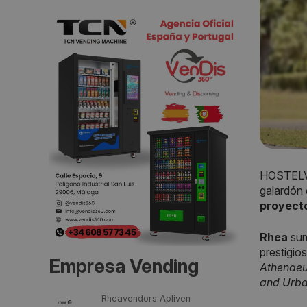
HOSTELV
galardón 
proyect
Rhea
sum
prestigio
Empresa Vending
Athenaeu
and Urba
Rheavendors Apliven