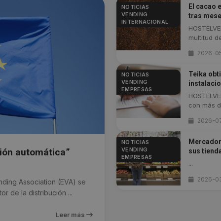
El cacao 
NOTICIAS
VENDING
tras mese
INTERNACIONAL
HOSTELVEN
multitud de 
2026-05
Teika obt
NOTICIAS
VENDING
instalaci
EMPRESAS
HOSTELVEN
con más de
2026-0
Mercadona
NOTICIAS
VENDING
ción automática”
sus tiend
EMPRESAS
...
2026-0
ing Association (EVA) se
 de la distribución ...
Leer más