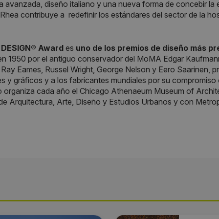
a avanzada, diseño italiano y una nueva forma de concebir la 
hea contribuye a redefinir los estándares del sector de la host
DESIGN® Award
es
uno de los premios de diseño más pr
en 1950 por el antiguo conservador del MoMA Edgar Kaufmann 
 Ray Eames, Russel Wright, George Nelson y Eero Saarinen, p
les y gráficos y a los fabricantes mundiales por su compromiso 
lo organiza cada año el Chicago Athenaeum Museum of Archite
e Arquitectura, Arte, Diseño y Estudios Urbanos y con Metrop