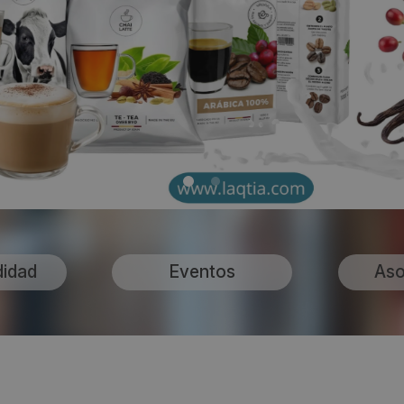
didad
Eventos
Aso