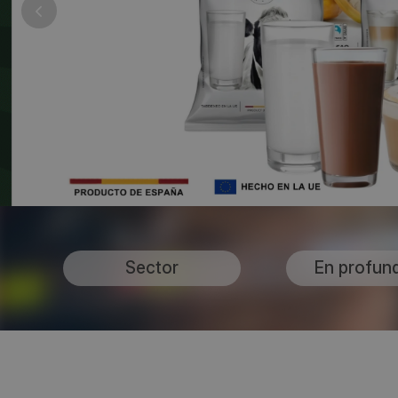
Sector
En profun