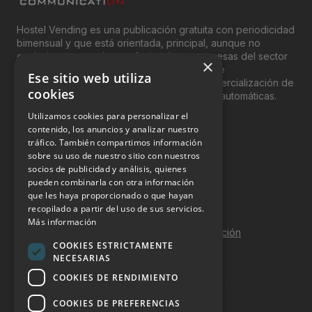
Hostel Vending es una publicación gratuita con periodicidad
bimensual y que está orientada, principal, aunque no
exclusivamente, a los profesionales y empresas del sector
×
del “Vending”; nombre con el que se conoce
Ese sitio web utiliza
genéricamente entre profesionales a la comercialización de
cookies
productos y servicios a través de máquinas automáticas.
Utilizamos cookies para personalizar el
INFORMACIÓN LEGAL
contenido, los anuncios y analizar nuestro
tráfico. También compartimos información
sobre su uso de nuestro sitio con nuestros
Aviso Legal
socios de publicidad y análisis, quienes
pueden combinarla con otra información
Política de Privacidad
que les haya proporcionado o que hayan
Política de Cookies
recopilado a partir del uso de sus servicios.
Más información
Política de calidad y seguridad de la información
COOKIES ESTRICTAMENTE
Contacto
NECESARIAS
COOKIES DE RENDIMIENTO
COOKIES DE PREFERENCIAS