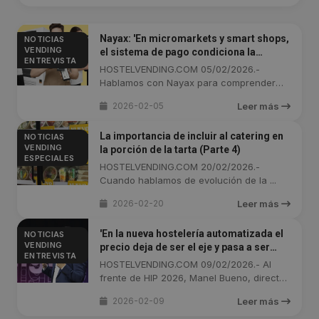
Nayax: 'En micromarkets y smart shops,
NOTICIAS
VENDING
el sistema de pago condiciona la
ENTREVISTA
alianza'
HOSTELVENDING.COM 05/02/2026.-
Hablamos con Nayax para comprender
que el ...
2026-02-05
Leer más
La importancia de incluir al catering en
NOTICIAS
VENDING
la porción de la tarta (Parte 4)
ESPECIALES
HOSTELVENDING.COM 20/02/2026.-
Cuando hablamos de evolución de la ...
2026-02-20
Leer más
'En la nueva hostelería automatizada el
NOTICIAS
VENDING
precio deja de ser el eje y pasa a ser
ENTREVISTA
consecuencia del valor percibido'
HOSTELVENDING.COM 09/02/2026.- Al
frente de HIP 2026, Manel Bueno, director
del ...
2026-02-09
Leer más