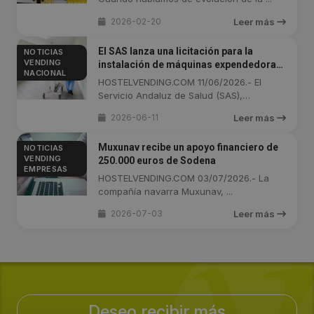
2026-02-20
Leer más
El SAS lanza una licitación para la
NOTICIAS
VENDING
instalación de máquinas expendedoras
NACIONAL
en centros del Hospital Virgen del Rocío
HOSTELVENDING.COM 11/06/2026.- El
de Sevilla
Servicio Andaluz de Salud (SAS),
organismo ...
2026-06-11
Leer más
Muxunav recibe un apoyo financiero de
NOTICIAS
VENDING
250.000 euros de Sodena
EMPRESAS
HOSTELVENDING.COM 03/07/2026.- La
compañía navarra Muxunav, ...
2026-07-03
Leer más
Deseo recibir más