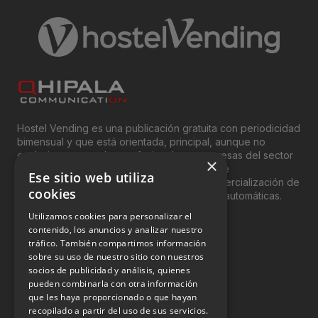
Hostel Vending es una publicación gratuita con periodicidad
bimensual y que está orientada, principal, aunque no
exclusivamente, a los profesionales y empresas del sector
×
del “Vending”; nombre con el que se conoce
Ese sitio web utiliza
genéricamente entre profesionales a la comercialización de
cookies
productos y servicios a través de máquinas automáticas.
Utilizamos cookies para personalizar el
INFORMACIÓN LEGAL
contenido, los anuncios y analizar nuestro
tráfico. También compartimos información
sobre su uso de nuestro sitio con nuestros
Aviso Legal
socios de publicidad y análisis, quienes
pueden combinarla con otra información
Política de Privacidad
que les haya proporcionado o que hayan
Política de Cookies
recopilado a partir del uso de sus servicios.