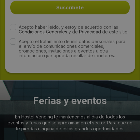
Acepto haber leído, y estoy de acuerdo con las
Condiciones Generales
y de
Privacidad
de este sitio.
Acepto el tratamiento de mis datos personales para
el envío de comunicaciones comerciales,
promociones, invitaciones a eventos u otra
información que opueda resultar de mi interés.
Ferias y eventos
En Hostel Vending te mantenemos al día de todos los
eventos y ferias que se aproximan en el sector. Para que no
te pierdas ninguna de estas grandes oportunidades.