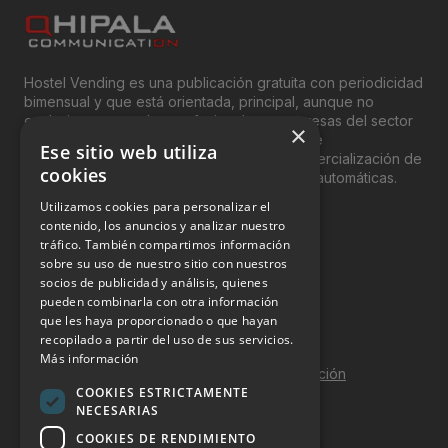
Hostel Vending es una publicación gratuita con periodicidad
bimensual y que está orientada, principal, aunque no
exclusivamente, a los profesionales y empresas del sector
×
del “Vending”; nombre con el que se conoce
Ese sitio web utiliza
genéricamente entre profesionales a la comercialización de
cookies
productos y servicios a través de máquinas automáticas.
Utilizamos cookies para personalizar el
INFORMACIÓN LEGAL
contenido, los anuncios y analizar nuestro
tráfico. También compartimos información
sobre su uso de nuestro sitio con nuestros
Aviso Legal
socios de publicidad y análisis, quienes
pueden combinarla con otra información
Política de Privacidad
que les haya proporcionado o que hayan
Política de Cookies
recopilado a partir del uso de sus servicios.
Más información
Política de calidad y seguridad de la información
COOKIES ESTRICTAMENTE
Contacto
NECESARIAS
COOKIES DE RENDIMIENTO