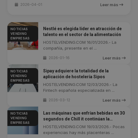
2026-04-01
Leer más
Nestlé es elegida líder en atracción de
NOTICIAS
VENDING
talento en el sector de la alimentación
EMPRESAS
HOSTELVENDING.COM 16/01/2026.- La
compañía, presente en el ...
2026-01-16
Leer más
Sipay adquiere la totalidad de la
NOTICIAS
VENDING
aplicación de hostelería Sipos
EMPRESAS
HOSTELVENDING.COM 12/03/2026.- La
Fintech española especializada en ...
2026-03-12
Leer más
Las máquinas que enfrían bebidas en 30
NOTICIAS
VENDING
segundos de Chill it continúan la
EMPRESAS
expansión en estaciones de servicio en
HOSTELVENDING.COM 19/03/2026.- Pocas
Uruguay
experiencias hay más placenteras ...