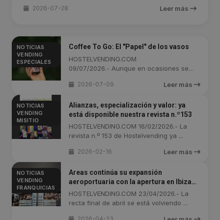
2026-07-28
Leer más
Coffee To Go: El "Papel" de los vasos
NOTICIAS
VENDING
HOSTELVENDING.COM
ESPECIALES
09/07/2026.- Aunque en ocasiones se
suela pasar por ...
2026-07-09
Leer más
Alianzas, especialización y valor: ya
NOTICIAS
VENDING
está disponible nuestra revista n.º153
MISITIO
HOSTELVENDING.COM 16/02/2026.- La
revista n.º 153 de Hostelvending ya ...
2026-02-16
Leer más
Areas continúa su expansión
NOTICIAS
VENDING
aeroportuaria con la apertura en Ibiza
FRANQUICIAS
de StrEAT
HOSTELVENDING.COM 23/04/2026.- La
recta final de abril se está volviendo ...
2026-04-23
Leer más