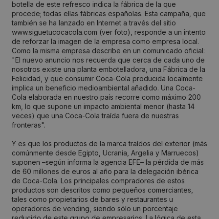
botella de este refresco indica la fábrica de la que
procede; todas ellas fábricas españolas. Esta campaña, que
también se ha lanzado en Internet a través del sitio
www.siguetucocacola.com (ver foto), responde a un intento
de reforzar la imagen de la empresa como empresa local.
Como la misma empresa describe en un comunicado oficial:
"El nuevo anuncio nos recuerda que cerca de cada uno de
nosotros existe una planta embotelladora, una Fábrica de la
Felicidad, y que consumir Coca-Cola producida localmente
implica un beneficio medioambiental añadido. Una Coca-
Cola elaborada en nuestro país recorre como máximo 200
km, lo que supone un impacto ambiental menor (hasta 14
veces) que una Coca-Cola traída fuera de nuestras
fronteras".
Y es que los productos de la marca traídos del exterior (más
comúnmente desde Egipto, Ucrania, Argelia y Marruecos)
suponen –según informa la agencia EFE– la pérdida de más
de 60 millones de euros al año para la delegación ibérica
de Coca-Cola. Los principales compradores de estos
productos son descritos como pequeños comerciantes,
tales como propietarios de bares y restaurantes u
operadores de vending, siendo sólo un porcentaje
reducido de este grupo de empresarios. La lógica de esta