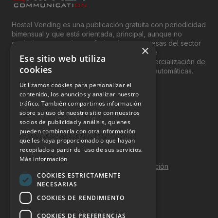
Hostel Vending es una publicación gratuita con periodicidad
bimensual y que está orientada, principal, aunque no
exclusivamente, a los profesionales y empresas del sector
×
del “Vending”; nombre con el que se conoce
Ese sitio web utiliza
genéricamente entre profesionales a la comercialización de
cookies
productos y servicios a través de máquinas automáticas.
Utilizamos cookies para personalizar el
INFORMACIÓN LEGAL
contenido, los anuncios y analizar nuestro
tráfico. También compartimos información
sobre su uso de nuestro sitio con nuestros
Aviso Legal
socios de publicidad y análisis, quienes
pueden combinarla con otra información
Política de Privacidad
que les haya proporcionado o que hayan
Política de Cookies
recopilado a partir del uso de sus servicios.
Más información
Política de calidad y seguridad de la información
COOKIES ESTRICTAMENTE
Contacto
NECESARIAS
COOKIES DE RENDIMIENTO
COOKIES DE PREFERENCIAS