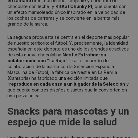
en tamaño mini
, con interior crujiente y cobertura de
chocolate con leche, y
KitKat Chunky F1
, que cuenta con
un efecto marmoleado único inspirado en la velocidad de
los coches de carreras y se convierte en la barrita más
grande de la marca.
La segunda propuesta se centra en el deporte más popular
de nuestro territorio: el fútbol. Y, precisamente, la identidad
española en este deporte es uno de los grandes atractivos
de esta nueva chocolatina
Nestlé Extrafino: su
colaboración con “La Roja”
. Tras el acuerdo de
colaboración de la marca con la Selección Española
Masculina de Fútbol, la fábrica de Nestlé en La Penilla
(Cantabria) ha fabricado una edición limitada que
“
reproduce en cada onza a un jugador de la Selección
y
que cuenta con tres diseños distintos que la convierten en
una pieza única”.
Snacks para mascotas y un
espejo que mide la salud
La multinacional no ha querido dejar a las mascotas fuera de