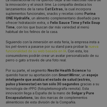
la innovación y el
snack time
. La compañía destaca los
lanzamientos de la rama
Cat Extras
, la cual incorpora
suplementos funcionales, snacks y recetas como
Purina
ONE Hydralife
, un alimento complementario diseñado para
ofrecer hidratación extra, o
Felix Sauce Time y Felix Soup
Time
, con los que buscan dar más variedad al menú
habitual de los felinos de la casa.
Siguiendo con la inmersión en esta feria, la empresa insta a
los
pet-lovers
a pasarse por su stand para probar la
nueva
funcionalidad de su web basada en IA
. Con esta, los
consumidores podrán crear un avatar personalizado de su
perro o gato a través de una foto real.
Por su parte, el segmento
Nestlé Health Science
ha
querido hacer su aportación con
Smart Mirror
, un
espejo
inteligente que analiza el estado de salud (estrés,
pulso y bienestar) en tan sólo 30 segundos
gracias a su
tecnología de rPPG (fotopletismografía remota). Esta
innovación llega a España de la mano de
Solgar y Pure
Encapsulations
, las dos marcas de complementos
alimenticios de esta división de la Compañía.