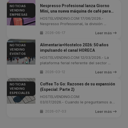
Nespresso Profesional lanza Giorno
NOTICIAS
VENDING
Mini, una nueva máquina de café para
EMPRESAS
hoteles y oficinas
HOSTELVENDING.COM 17/06/2026.-
Nespresso Professional, la división ...
2026-06-17
Leer más
Alimentaria+Hostelco 2026: 50 años
NOTICIAS
VENDING
impulsando el canal HORECA
EVENTOS
HOSTELVENDING.COM 12/03/2026.- La
plataforma ferial referente del sector ...
2026-03-12
Leer más
Coffee To Go: Razones de su expansión
NOTICIAS
VENDING
(Especial: Parte 2)
ESPECIALES
HOSTELVENDING.COM
03/07/2026.- Cuando le preguntamos a
los especialistas ...
2026-07-03
Leer más