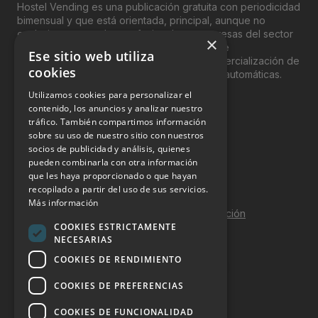
Hostel Vending es una publicación gratuita con periodicidad
bimensual y que está orientada, principal, aunque no
exclusivamente, a los profesionales y empresas del sector
×
del “Vending”; nombre con el que se conoce
Ese sitio web utiliza
genéricamente entre profesionales a la comercialización de
cookies
productos y servicios a través de máquinas automáticas.
Utilizamos cookies para personalizar el
INFORMACIÓN LEGAL
contenido, los anuncios y analizar nuestro
tráfico. También compartimos información
sobre su uso de nuestro sitio con nuestros
Aviso Legal
socios de publicidad y análisis, quienes
pueden combinarla con otra información
Política de Privacidad
que les haya proporcionado o que hayan
Política de Cookies
recopilado a partir del uso de sus servicios.
Más información
Política de calidad y seguridad de la información
COOKIES ESTRICTAMENTE
Contacto
NECESARIAS
COOKIES DE RENDIMIENTO
COOKIES DE PREFERENCIAS
DOSSIER Y CONTRATACIÓN
COOKIES DE FUNCIONALIDAD