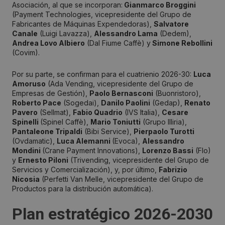
Asociación, al que se incorporan:
Gianmarco Broggini
(Payment Technologies, vicepresidente del Grupo de
Fabricantes de Máquinas Expendedoras),
Salvatore
Canale
(Luigi Lavazza),
Alessandro Lama
(Dedem),
Andrea Lovo Albiero
(Dal Fiume Caffè) y
Simone Rebollini
(Covim).
Por su parte, se confirman para el cuatrienio 2026-30:
Luca
Amoruso
(Ada Vending, vicepresidente del Grupo de
Empresas de Gestión),
Paolo Bernasconi
(Buonristoro),
Roberto Pace
(Sogedai),
Danilo Paolini
(Gedap),
Renato
Pavero
(Sellmat),
Fabio Quadrio
(IVS Italia),
Cesare
Spinelli
(Spinel Caffè),
Mario Toniutti
(Grupo Illiria),
Pantaleone Tripaldi
(Bibi Service),
Pierpaolo Turotti
(Ovdamatic),
Luca Alemanni
(Evoca),
Alessandro
Mondini
(Crane Payment Innovations),
Lorenzo Bassi
(Flo)
y
Ernesto Piloni
(Trivending, vicepresidente del Grupo de
Servicios y Comercialización), y, por último,
Fabrizio
Nicosia
(Perfetti Van Melle, vicepresidente del Grupo de
Productos para la distribución automática).
Plan estratégico 2026-2030