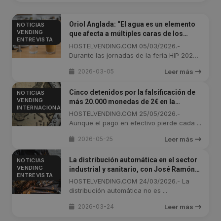
Oriol Anglada: “El agua es un elemento
NOTICIAS
VENDING
que afecta a múltiples caras de los
ENTREVISTA
negocios de hostelería. Y se puede
HOSTELVENDING.COM 05/03/2026.-
controlar”
Durante las jornadas de la feria HIP 2026,
...
2026-03-05
Leer más
Cinco detenidos por la falsificación de
NOTICIAS
VENDING
más 20.000 monedas de 2€ en la
INTERNACIONAL
Toscana
HOSTELVENDING.COM 25/05/2026.-
Aunque el pago en efectivo pierde cada ...
2026-05-25
Leer más
La distribución automática en el sector
NOTICIAS
VENDING
industrial y sanitario, con José Ramón
ENTREVISTA
Puga
HOSTELVENDING.COM 24/03/2026.- La
distribución automática no es ...
2026-03-24
Leer más