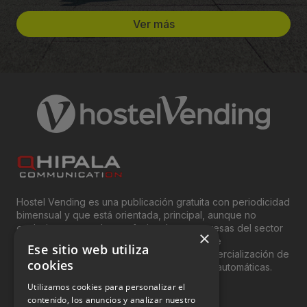
Ver más
Hostel Vending es una publicación gratuita con periodicidad
bimensual y que está orientada, principal, aunque no
exclusivamente, a los profesionales y empresas del sector
×
del “Vending”; nombre con el que se conoce
Ese sitio web utiliza
genéricamente entre profesionales a la comercialización de
cookies
productos y servicios a través de máquinas automáticas.
Utilizamos cookies para personalizar el
INFORMACIÓN LEGAL
contenido, los anuncios y analizar nuestro