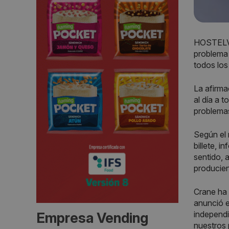
HOSTELVE
problema 
todos los
La afirma
al día a 
problema
Según el 
billete, 
sentido, 
producie
Crane ha 
anunció e
independi
Empresa Vending
nuestros 