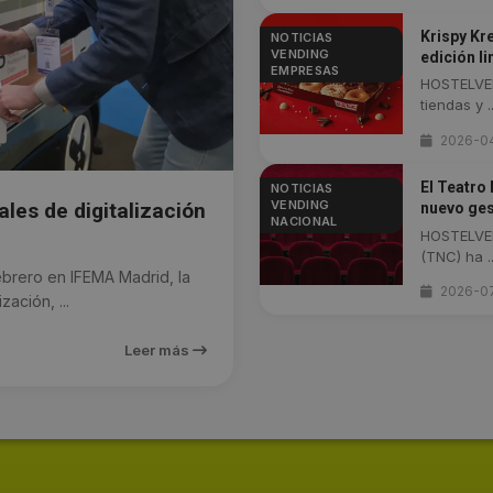
Krispy Kr
NOTICIAS
VENDING
edición l
EMPRESAS
HOSTELVEN
tiendas y ..
2026-0
El Teatro
NOTICIAS
VENDING
les de digitalización
nuevo ges
NACIONAL
HOSTELVEN
(TNC) ha ..
brero en IFEMA Madrid, la
2026-0
ación, ...
Leer más