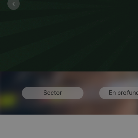
Sector
En profun