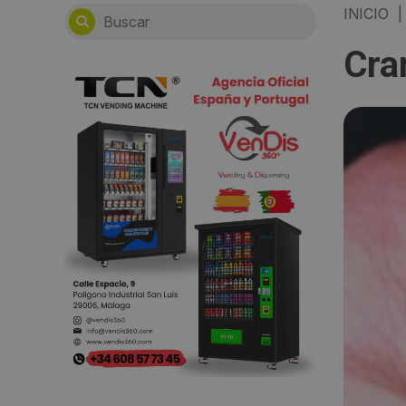
INICIO
|
Cra