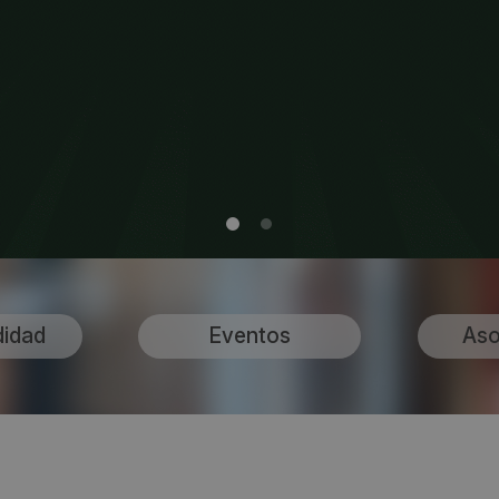
didad
Eventos
Aso