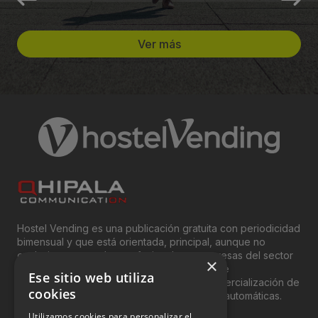
Ver más
Hostel Vending es una publicación gratuita con periodicidad
bimensual y que está orientada, principal, aunque no
exclusivamente, a los profesionales y empresas del sector
×
del “Vending”; nombre con el que se conoce
Ese sitio web utiliza
genéricamente entre profesionales a la comercialización de
cookies
productos y servicios a través de máquinas automáticas.
Utilizamos cookies para personalizar el