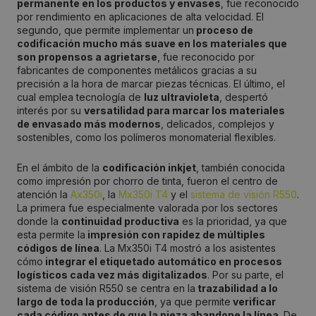
permanente en los productos y envases
, fue reconocido
por rendimiento en aplicaciones de alta velocidad. El
segundo, que permite implementar un
proceso de
codificación mucho más suave en los materiales que
son propensos a agrietarse
, fue reconocido por
fabricantes de componentes metálicos gracias a su
precisión a la hora de marcar piezas técnicas. El último, el
cual emplea tecnología de
luz ultravioleta
, despertó
interés por su
versatilidad para marcar los materiales
de envasado más modernos
, delicados, complejos y
sostenibles, como los polímeros monomaterial flexibles.
En el ámbito de la
codificación inkjet
, también conocida
como impresión por chorro de tinta, fueron el centro de
atención la
Ax350i
, la
Mx350i T4
y el
sistema de visión R550
.
La primera fue especialmente valorada por los sectores
donde la
continuidad productiva
es la prioridad, ya que
esta permite la
impresión con rapidez de múltiples
códigos de línea
. La Mx350i T4 mostró a los asistentes
cómo
integrar el etiquetado automático en procesos
logísticos cada vez más digitalizados
. Por su parte, el
sistema de visión R550 se centra en la
trazabilidad a lo
largo de toda la producción
, ya que permite
verificar
cada código antes de que la pieza abandone la línea
. De