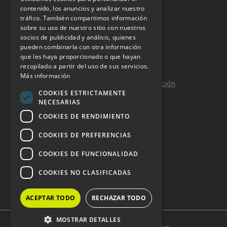
INFORMACIÓN LEGAL
contenido, los anuncios y analizar nuestro
tráfico. También compartimos información
sobre su uso de nuestro sitio con nuestros
Aviso Legal
socios de publicidad y análisis, quienes
pueden combinarla con otra información
Política de Privacidad
que les haya proporcionado o que hayan
Política de Cookies
recopilado a partir del uso de sus servicios.
Más información
Política de calidad y seguridad de la información
COOKIES ESTRICTAMENTE
Contacto
NECESARIAS
COOKIES DE RENDIMIENTO
COOKIES DE PREFERENCIAS
DOSSIER Y CONTRATACIÓN
COOKIES DE FUNCIONALIDAD
Dossier 2026 (ES)
COOKIES NO CLASIFICADAS
Dossier 2026 (EN)
ACEPTAR TODO
RECHAZAR TODO
MOSTRAR DETALLES