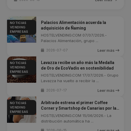
Palacios Alimentación acuerda la
NOTICIAS
VENDING
adquisición de Ñaming
EMPRESAS
HOSTELVENDING.COM 07/07/2026.-
Palacios Alimentación, grupo ...
2026-07-07
Leer más
Lavazza recibe un año más la Medalla
NOTICIAS
VENDING
de Oro de EcoVadis en sostenibilidad
EMPRESAS
HOSTELVENDING.COM 17/07/2026.- Grupo
Lavazza ha vuelto a recibir la ...
2026-07-17
Leer más
Arbitrade estrena el primer Coffee
NOTICIAS
VENDING
Corner y Smartshop de Canarias por la
EMPRESAS
cadena Pierre & Vacances
HOSTELVENDING.COM 15/06/2026.- La
distribución automática ha ...
2026-06-15
Leer más