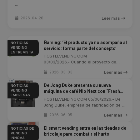
...
2026-04-28
Leer más
Ñaming: ‘El producto ya no acompaña al
NOTICIAS
VENDING
servicio: forma parte del concepto’
ENTREVISTA
HOSTELVENDING.COM
03/03/2026.- Cuando el proyecto de
restauración ...
2026-03-03
Leer más
De Jong Duke presenta su nueva
NOTICIAS
VENDING
máquina de café Nio Next con “Fresh
EMPRESAS
Milk Solution”
HOSTELVENDING.COM 05/06/2026.- De
Jong Duke, empresa de fabricación de ...
2026-06-05
Leer más
El smart vending entra en las tiendas de
NOTICIAS DE
VENDING
bricolaje para combatir el hurto
INNOVA