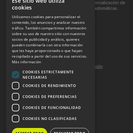
Ese sitio web utiliza
genéricamente entre profesionales a la comercialización de
cookies
productos y servicios a través de máquinas automáticas.
Utilizamos cookies para personalizar el
INFORMACIÓN LEGAL
contenido, los anuncios y analizar nuestro
tráfico. También compartimos información
sobre su uso de nuestro sitio con nuestros
Aviso Legal
socios de publicidad y análisis, quienes
pueden combinarla con otra información
Política de Privacidad
que les haya proporcionado o que hayan
Política de Cookies
recopilado a partir del uso de sus servicios.
Más información
Política de calidad y seguridad de la información
COOKIES ESTRICTAMENTE
Contacto
NECESARIAS
COOKIES DE RENDIMIENTO
COOKIES DE PREFERENCIAS
DOSSIER Y CONTRATACIÓN
COOKIES DE FUNCIONALIDAD
Dossier 2026 (ES)
COOKIES NO CLASIFICADAS
Dossier 2026 (EN)