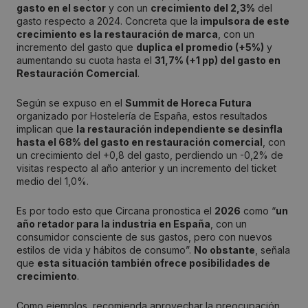
gasto en el sector
y con un
crecimiento del 2,3%
del
gasto respecto a 2024. Concreta que la
impulsora de este
crecimiento es la restauración de marca
, con un
incremento del gasto que
duplica el promedio (+5%)
y
aumentando su cuota hasta el
31,7% (+1 pp) del gasto en
Restauración Comercial
.
Según se expuso en el
Summit de Horeca Futura
organizado por Hostelería de España, estos resultados
implican que
la restauración independiente se desinfla
hasta el 68% del gasto en restauración comercial
, con
un crecimiento del +0,8 del gasto, perdiendo un -0,2% de
visitas respecto al año anterior y un incremento del ticket
medio del 1,0%.
Es por todo esto que Circana pronostica el
2026
como “
un
año retador para la industria en España
, con un
consumidor consciente de sus gastos, pero con nuevos
estilos de vida y hábitos de consumo”.
No obstante
, señala
que
esta situación también ofrece posibilidades de
crecimiento
.
Como ejemplos, recomienda aprovechar la preocupación