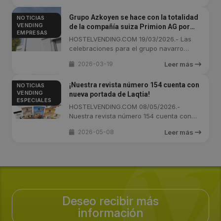
Grupo Azkoyen se hace con la totalidad
NOTICIAS
VENDING
de la compañía suiza Primion AG por
EMPRESAS
2.295.845 euros
HOSTELVENDING.COM 19/03/2026.- Las
celebraciones para el grupo navarro
Azkoyen, ...
2026-03-19
Leer más
¡Nuestra revista número 154 cuenta con
NOTICIAS
VENDING
nueva portada de Laqtia!
ESPECIALES
HOSTELVENDING.COM 08/05/2026.-
Nuestra revista número 154 cuenta con
una ...
2026-05-08
Leer más
Deseo recibir más
información