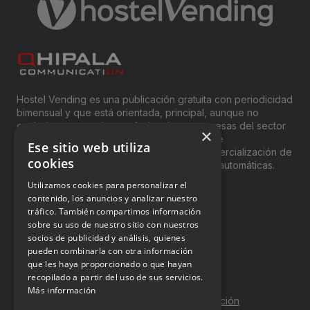
Hostel Vending es una publicación gratuita con periodicidad
bimensual y que está orientada, principal, aunque no
exclusivamente, a los profesionales y empresas del sector
×
del “Vending”; nombre con el que se conoce
Ese sitio web utiliza
genéricamente entre profesionales a la comercialización de
cookies
productos y servicios a través de máquinas automáticas.
Utilizamos cookies para personalizar el
INFORMACIÓN LEGAL
contenido, los anuncios y analizar nuestro
tráfico. También compartimos información
sobre su uso de nuestro sitio con nuestros
Aviso Legal
socios de publicidad y análisis, quienes
pueden combinarla con otra información
Política de Privacidad
que les haya proporcionado o que hayan
Política de Cookies
recopilado a partir del uso de sus servicios.
Más información
Política de calidad y seguridad de la información