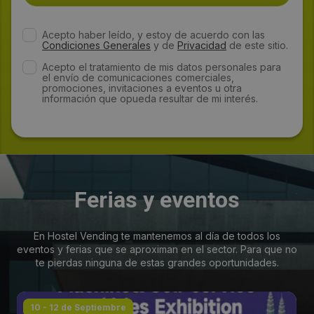
Acepto haber leído, y estoy de acuerdo con las
Condiciones Generales
y de
Privacidad
de este sitio.
Acepto el tratamiento de mis datos personales para
el envío de comunicaciones comerciales,
promociones, invitaciones a eventos u otra
información que opueda resultar de mi interés.
Ferias y eventos
En Hostel Vending te mantenemos al día de todos los
eventos y ferias que se aproximan en el sector. Para que no
te pierdas ninguna de estas grandes oportunidades.
10 - 12 de Septiembre