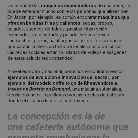
Observando las
máquinas expendedoras
de una zona, se
puede entender mucho sobre las personas que allí residen.
En Japón, por ejemplo, es común encontrar
máquinas que
ofrecen bebidas frías y calientes
, sopas, crepes,
helados, cuencos de fideos, patatas fritas recién
calentadas, fruta cortada y pelada, huevos frescos,
sándwiches, pizzas, hamburguesas y miles de productos
que captan la atención tanto de locales como de turistas.
Las redes sociales están inundadas de vídeos e imágenes
de estas soluciones unattended.
A nivel europeo y nacional, podemos encontrar diversos
ejemplos de evolución e innovación del sector; por
ejemplo: del modelo coffe to go de Rheavendors a
través de
Barista on Demand
, una máquina automática,
literalmente móvil, que lleva diversas recetas de café allá
donde el usuario desee su café favorito.
La concepción es la de
una
cafetería autónoma
que
promete revolucionar la