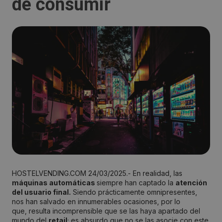
de consumir
HOSTELVENDING.COM 24/03/2025.- En realidad, las
máquinas automáticas
siempre han captado la
atención
del usuario final.
Siendo prácticamente omnipresentes,
nos han salvado en innumerables ocasiones, por lo
que, resulta incomprensible que se las haya apartado del
mundo del
retail
; es absurdo que no se las asocie con este