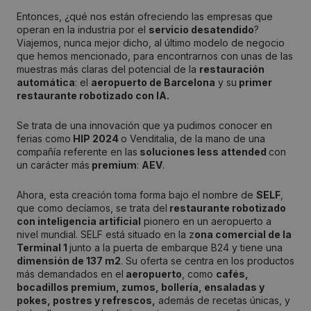
Entonces, ¿qué nos están ofreciendo las empresas que
operan en la industria por el
servicio desatendido
?
Viajemos, nunca mejor dicho, al último modelo de negocio
que hemos mencionado, para encontrarnos con unas de las
muestras más claras del potencial de la
restauración
automática
: el
aeropuerto de Barcelona
y su
primer
restaurante robotizado con IA.
Se trata de una innovación que ya pudimos conocer en
ferias como
HIP 2024
o Venditalia, de la mano de una
compañía referente en las
soluciones less attended
con
un carácter más
premium
:
AEV
.
Ahora, esta creación toma forma bajo el nombre de
SELF
,
que como decíamos, se trata del
restaurante robotizado
con inteligencia artificial
pionero en un aeropuerto a
nivel mundial. SELF está situado en la z
ona comercial de la
Terminal 1
junto a la puerta de embarque B24 y tiene una
dimensión de 137 m2
. Su oferta se centra en los productos
más demandados en el
aeropuerto
, como
cafés,
bocadillos premium, zumos, bollería, ensaladas y
pokes, postres y refrescos,
además de recetas únicas, y