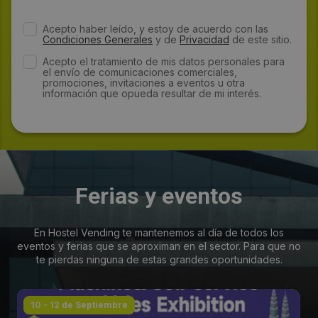
Acepto haber leído, y estoy de acuerdo con las
Condiciones Generales
y de
Privacidad
de este sitio.
Acepto el tratamiento de mis datos personales para
el envío de comunicaciones comerciales,
promociones, invitaciones a eventos u otra
información que opueda resultar de mi interés.
Ferias y eventos
En Hostel Vending te mantenemos al día de todos los
eventos y ferias que se aproximan en el sector. Para que no
te pierdas ninguna de estas grandes oportunidades.
10 - 12 de Septiembre