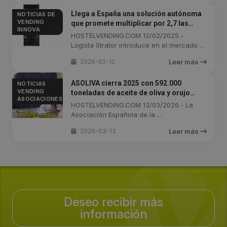
Llega a España una solución autónoma
NOTICIAS DE
VENDING
que promete multiplicar por 2,7 las
INNOVA
ventas en retail, y la veremos en HIP
HOSTELVENDING.COM 12/02/2025.-
Logista Strator introduce en el mercado ...
2026-02-12
Leer más
ASOLIVA cierra 2025 con 592.000
NOTICIAS
VENDING
toneladas de aceite de oliva y orujo
ASOCIACIONES
exportadas
HOSTELVENDING.COM 13/03/2026.- La
Asociación Española de la ...
2026-03-13
Leer más
Deseo recibir más
información