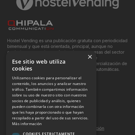
Hostel Vending es una publicación gratuita con periodicidad
bimensual y que está orientada, principal, aunque no
exclusivamente, a los profesionales y empresas del sector
×
del “Vending”; nombre con el que se conoce
Ese sitio web utiliza
genéricamente entre profesionales a la comercialización de
cookies
productos y servicios a través de máquinas automáticas.
Utilizamos cookies para personalizar el
INFORMACIÓN LEGAL
contenido, los anuncios y analizar nuestro
tráfico. También compartimos información
sobre su uso de nuestro sitio con nuestros
Aviso Legal
socios de publicidad y análisis, quienes
pueden combinarla con otra información
Política de Privacidad
que les haya proporcionado o que hayan
Política de Cookies
recopilado a partir del uso de sus servicios.
Más información
Política de calidad y seguridad de la información
COOKIES ESTRICTAMENTE