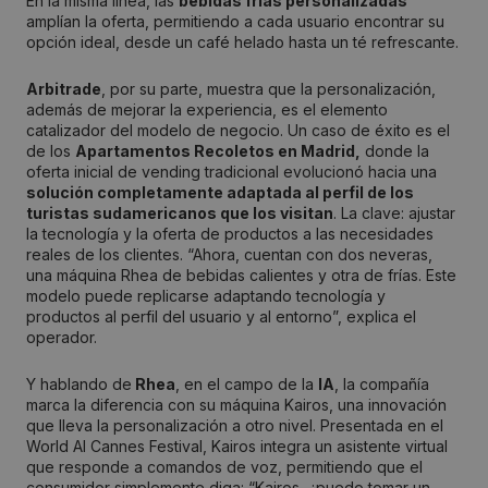
En la misma línea, las
bebidas frías personalizadas
amplían la oferta, permitiendo a cada usuario encontrar su
opción ideal, desde un café helado hasta un té refrescante.
Arbitrade
, por su parte, muestra que la personalización,
además de mejorar la experiencia, es el elemento
catalizador del modelo de negocio. Un caso de éxito es el
de los
Apartamentos Recoletos en Madrid,
donde la
oferta inicial de vending tradicional evolucionó hacia una
solución completamente adaptada al perfil de los
turistas sudamericanos que los visitan
. La clave: ajustar
la tecnología y la oferta de productos a las necesidades
reales de los clientes. “Ahora, cuentan con dos neveras,
una máquina Rhea de bebidas calientes y otra de frías. Este
modelo puede replicarse adaptando tecnología y
productos al perfil del usuario y al entorno”, explica el
operador.
Y hablando de
Rhea
, en el campo de la
IA
, la compañía
marca la diferencia con su máquina Kairos, una innovación
que lleva la personalización a otro nivel. Presentada en el
World AI Cannes Festival, Kairos integra un asistente virtual
que responde a comandos de voz, permitiendo que el
consumidor simplemente diga: “Kairos, ¿puedo tomar un