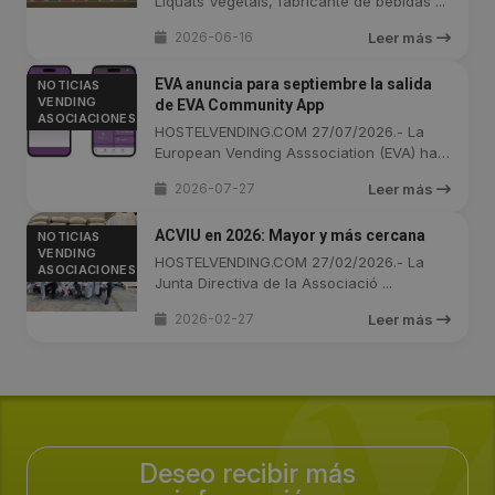
Liquats Vegetals, fabricante de bebidas ...
2026-06-16
Leer más
EVA anuncia para septiembre la salida
NOTICIAS
VENDING
de EVA Community App
ASOCIACIONES
HOSTELVENDING.COM 27/07/2026.- La
European Vending Asssociation (EVA) ha
...
2026-07-27
Leer más
ACVIU en 2026: Mayor y más cercana
NOTICIAS
VENDING
HOSTELVENDING.COM 27/02/2026.- La
ASOCIACIONES
Junta Directiva de la Associació ...
2026-02-27
Leer más
Deseo recibir más