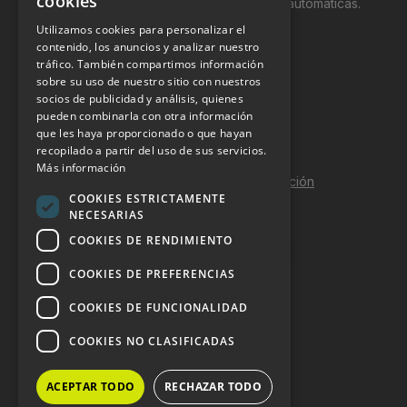
cookies
productos y servicios a través de máquinas automáticas.
Utilizamos cookies para personalizar el
INFORMACIÓN LEGAL
contenido, los anuncios y analizar nuestro
tráfico. También compartimos información
sobre su uso de nuestro sitio con nuestros
Aviso Legal
socios de publicidad y análisis, quienes
pueden combinarla con otra información
Política de Privacidad
que les haya proporcionado o que hayan
Política de Cookies
recopilado a partir del uso de sus servicios.
Más información
Política de calidad y seguridad de la información
COOKIES ESTRICTAMENTE
Contacto
NECESARIAS
COOKIES DE RENDIMIENTO
COOKIES DE PREFERENCIAS
DOSSIER Y CONTRATACIÓN
COOKIES DE FUNCIONALIDAD
Dossier 2026 (ES)
COOKIES NO CLASIFICADAS
Dossier 2026 (EN)
ACEPTAR TODO
RECHAZAR TODO