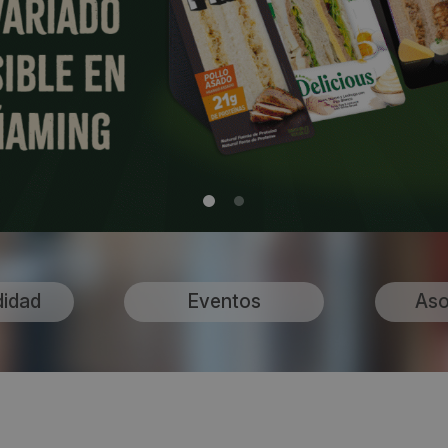
didad
Eventos
Aso