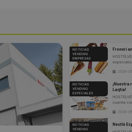
Froneri a
NOTICIAS
VENDING
HOSTELVEN
EMPRESAS
especializa
2026-0
¡Nuestra 
NOTICIAS
VENDING
Laqtia!
ESPECIALES
HOSTELVEN
cuenta con
2026-0
Nestlé Es
NOTICIAS
VENDING
HOSTELVEN