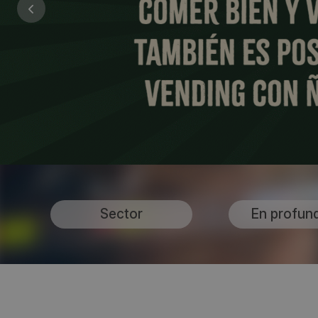
Sector
En profun