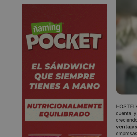
HOSTELVE
cuenta 
creciendo
ventaja
empresas