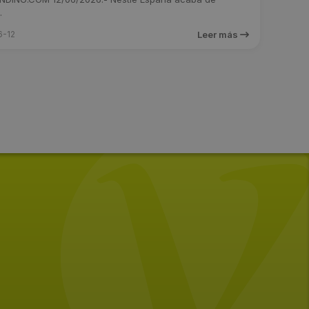
.
6-12
Leer más