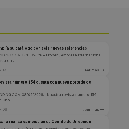
mplía su catálogo con seis nuevas referencias
DING.COM 13/05/2026.- Froneri, empresa internacional
da en ...
5-13
Leer más
revista número 154 cuenta con nueva portada de
DING.COM 08/05/2026.- Nuestra revista número 154
 una ...
5-08
Leer más
paña realiza cambios en su Comité de Dirección
DING.COM 12/06/2026.- Nestlé España acaba de