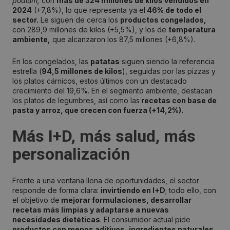
podium,
con
más de 324 millones de kilos vendidos en
2024
(+7,8%), lo que representa ya el
46% de todo el
sector.
Le siguen de cerca los
productos congelados,
con 289,9 millones de kilos (+5,5%), y los de
temperatura
ambiente,
que alcanzaron los 87,5 millones (+6,8%).
En los congelados, las
patatas
siguen siendo la referencia
estrella (
94,5 millones de kilos
), seguidas por las pizzas y
los platos cárnicos, estos últimos con un destacado
crecimiento del 19,6%. En el segmento ambiente, destacan
los platos de legumbres, así como las
recetas con base de
pasta y arroz, que crecen con fuerza (+14,2%).
Más I+D, más salud, más
personalización
Frente a una ventana llena de oportunidades, el sector
responde de forma clara:
invirtiendo en I+D
; todo ello, con
el objetivo de
mejorar formulaciones, desarrollar
recetas más limpias y adaptarse a nuevas
necesidades dietéticas
. El consumidor actual pide
productos con menos aditivos, ingredientes naturales,