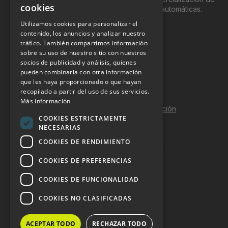
cookies
productos y servicios a través de máquinas automáticas.
Utilizamos cookies para personalizar el
INFORMACIÓN LEGAL
contenido, los anuncios y analizar nuestro
tráfico. También compartimos información
sobre su uso de nuestro sitio con nuestros
Aviso Legal
socios de publicidad y análisis, quienes
pueden combinarla con otra información
Política de Privacidad
que les haya proporcionado o que hayan
Política de Cookies
recopilado a partir del uso de sus servicios.
Más información
Política de calidad y seguridad de la información
COOKIES ESTRICTAMENTE
Contacto
NECESARIAS
COOKIES DE RENDIMIENTO
COOKIES DE PREFERENCIAS
DOSSIER Y CONTRATACIÓN
COOKIES DE FUNCIONALIDAD
Dossier 2026 (ES)
COOKIES NO CLASIFICADAS
Dossier 2026 (EN)
ACEPTAR TODO
RECHAZAR TODO