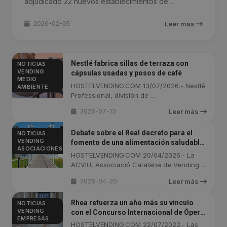
adjudicado 22 nuevos establecimientos de ...
2026-02-05
Leer más
Nestlé fabrica sillas de terraza con
NOTICIAS
VENDING
cápsulas usadas y posos de café
MEDIO
HOSTELVENDING.COM 13/07/2026.- Nestlé
AMBIENTE
Professional, división de ...
2026-07-13
Leer más
Debate sobre el Real decreto para el
NOTICIAS
VENDING
fomento de una alimentación saludable
ASOCIACIONES
en la Asamblea General ACVIU 2026
HOSTELVENDING.COM 20/04/2026.- La
ACVIU, Associació Catalana de Vending ...
2026-04-20
Leer más
Rhea refuerza un año más su vínculo
NOTICIAS
VENDING
con el Concurso Internacional de Ópera
EMPRESAS
de Portofino
HOSTELVENDING.COM 22/07/2022.- Las