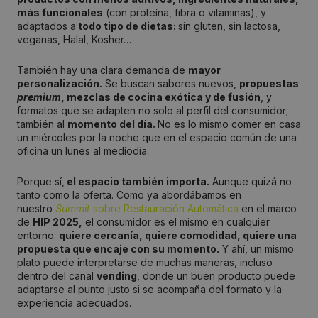
más funcionales
(con proteína, fibra o vitaminas), y
adaptados a
todo tipo de dietas:
sin gluten, sin lactosa,
veganas, Halal, Kosher…
También hay una clara demanda de
mayor
personalización.
Se buscan sabores nuevos,
propuestas
premium
, mezclas de cocina exótica y de fusión
, y
formatos que se adapten no solo al perfil del consumidor;
también al
momento del día.
No es lo mismo comer en casa
un miércoles por la noche que en el espacio común de una
oficina un lunes al mediodía.
Porque sí,
el espacio también importa.
Aunque quizá no
tanto como la oferta. Como ya abordábamos en
nuestro
Summit
sobre Restauración Automática
en el marco
de
HIP 2025,
el consumidor es el mismo en cualquier
entorno:
quiere cercanía, quiere comodidad, quiere una
propuesta que encaje con su momento.
Y ahí, un mismo
plato puede interpretarse de muchas maneras, incluso
dentro del canal
vending
, donde un buen producto puede
adaptarse al punto justo si se acompaña del formato y la
experiencia adecuados.