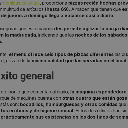
e
comidas calientes
, proporciona
pizzas recién hechas prov
 multitud de artículos
(hasta 69)
. Almacen que tienen que
es
,
de jueves a domingo llega a vaciarse casi a diario
.
 aseguran que esta máquina
les permite agilizar la carga dia
en la madrugada
, indicando que las
noches de los sábados
.
nte,
el menú ofrece seis tipos de pizzas diferentes
las cu
nto, gozan de
la misma calidad que las servidas en el local
.
xito general
go, por lo que comentan al diario,
la máquina expendedora d
arque de máquinas cuenta con
otras cuatro que están goz
estás son:
bocadillos, hamburguesas y otras comidas
que s
tos eróticos y de higiene sexual
. Estos dos últimos han si
prácticamente sus existencias en los dos fines de sema