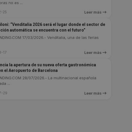
as no es ...
2-25
Leer más
loni: “Venditalia 2026 será el lugar donde el sector de
ución automática se encuentra con el futuro”
DING.COM 17/03/2026.- Venditalia, una de las ferias
3-17
Leer más
ncia la apertura de su nueva oferta gastronómica
en el Aeropuerto de Barcelona
DING.COM 28/07/2026.- La multinacional española
da ...
7-29
Leer más