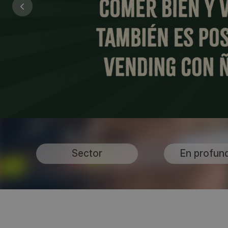
Sector
En profun