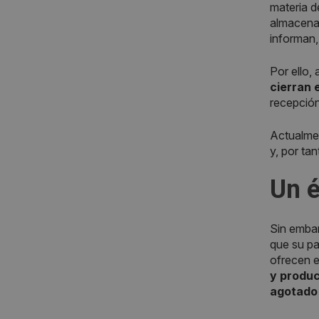
materia d
almacenar
informan
Por ello,
cierran 
recepción
Actualme
y, por ta
Un é
Sin embar
que su p
ofrecen 
y produc
agotado 