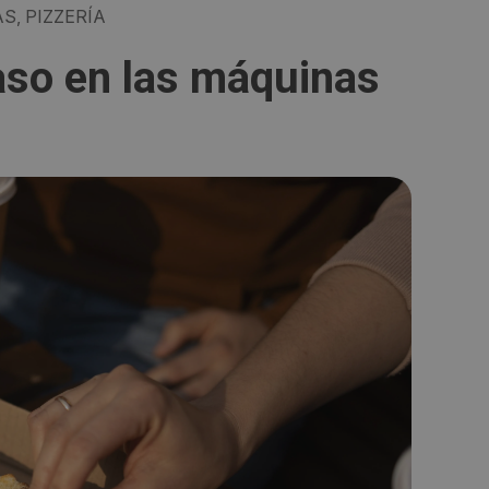
S, PIZZERÍA
aso en las máquinas