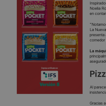
Inspirado
Noelia Ro
en contar
"Notamo
La Nueva 
presenta 
comedor d
La máqui
principal
asegurad
Pizz
Al parece
insistenc
Gracias a