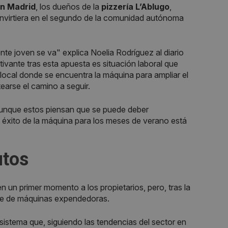
en Madrid
, los dueños de la
pizzería L’Ablugo
,
onvirtiera en el segundo de la comunidad autónoma
gente joven se va" explica Noelia Rodríguez al diario
vante tras esta apuesta es situación laboral que
l local donde se encuentra la máquina para ampliar el
earse el camino a seguir.
aunque estos piensan que se puede deber
l éxito de la máquina para los meses de verano está
utos
 un primer momento a los propietarios, pero, tras la
rque de máquinas expendedoras.
istema que, siguiendo las tendencias del sector en