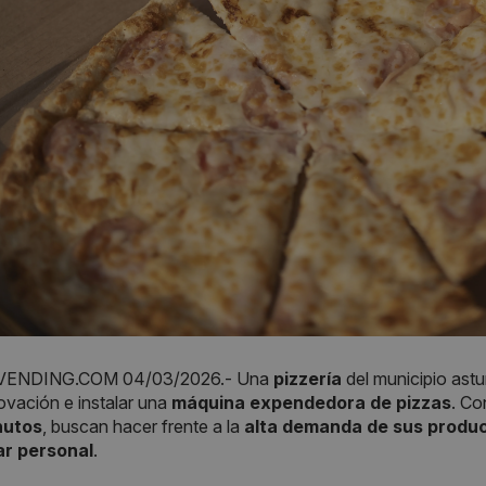
ENDING.COM 04/03/2026.- Una
pizzería
del municipio ast
novación e instalar una
máquina expendedora de pizzas
. Co
nutos
, buscan hacer frente a la
alta demanda de sus produ
r personal
.