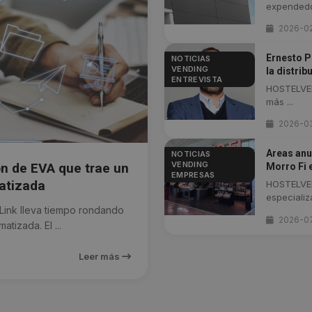
expendedor
2026-0
Ernesto Pi
NOTICIAS
VENDING
la distrib
ENTREVISTA
HOSTELVEN
más ...
2026-0
Areas anu
NOTICIAS
VENDING
n de EVA que trae un
Morro Fi 
EMPRESAS
atizada
HOSTELVEN
especializa
ink lleva tiempo rondando
2026-0
atizada. El ...
Leer más