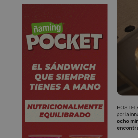
HOSTELV
por la in
ocho mi
encontra