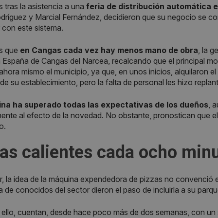
s tras la asistencia a una
feria de distribución automática 
dríguez y Marcial Fernández, decidieron que su negocio se c
 con este sistema.
s que
en Cangas cada vez hay menos mano de obra
, la 
España de Cangas del Narcea, recalcando que el principal moti
ahora mismo el municipio, ya que, en unos inicios, alquilaron e
e su establecimiento, pero la falta de personal les hizo replant
na ha superado todas las expectativas de los dueños
, 
mente al efecto de la novedad. No obstante, pronostican que e
o.
as calientes cada ocho min
r, la idea de la máquina expendedora de pizzas no convenció en
ia de conocidos del sector dieron el paso de incluirla a su pa
 ello, cuentan, desde hace poco más de dos semanas, con un s