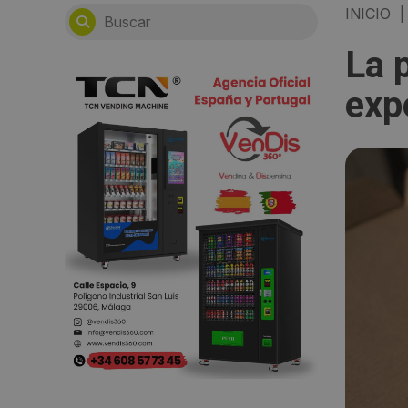
INICIO
|
La 
exp