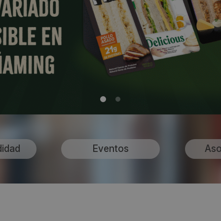
didad
Eventos
Aso