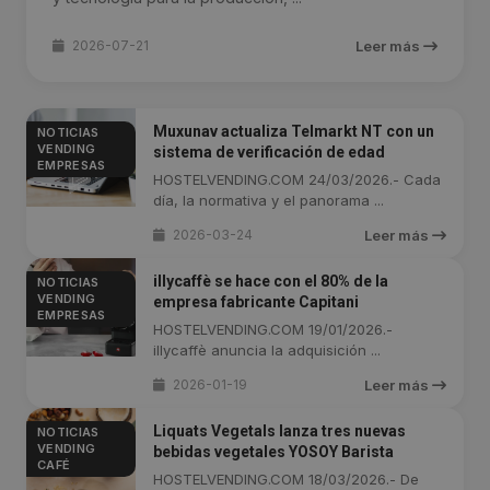
2026-07-21
Leer más
Muxunav actualiza Telmarkt NT con un
NOTICIAS
VENDING
sistema de verificación de edad
EMPRESAS
HOSTELVENDING.COM 24/03/2026.- Cada
día, la normativa y el panorama ...
2026-03-24
Leer más
illycaffè se hace con el 80% de la
NOTICIAS
VENDING
empresa fabricante Capitani
EMPRESAS
HOSTELVENDING.COM 19/01/2026.-
illycaffè anuncia la adquisición ...
2026-01-19
Leer más
Liquats Vegetals lanza tres nuevas
NOTICIAS
VENDING
bebidas vegetales YOSOY Barista
CAFÉ
HOSTELVENDING.COM 18/03/2026.- De