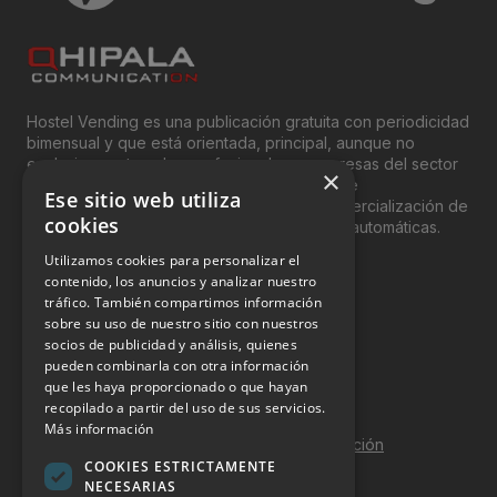
Hostel Vending es una publicación gratuita con periodicidad
bimensual y que está orientada, principal, aunque no
exclusivamente, a los profesionales y empresas del sector
×
del “Vending”; nombre con el que se conoce
Ese sitio web utiliza
genéricamente entre profesionales a la comercialización de
cookies
productos y servicios a través de máquinas automáticas.
Utilizamos cookies para personalizar el
INFORMACIÓN LEGAL
contenido, los anuncios y analizar nuestro
tráfico. También compartimos información
sobre su uso de nuestro sitio con nuestros
Aviso Legal
socios de publicidad y análisis, quienes
pueden combinarla con otra información
Política de Privacidad
que les haya proporcionado o que hayan
Política de Cookies
recopilado a partir del uso de sus servicios.
Más información
Política de calidad y seguridad de la información
COOKIES ESTRICTAMENTE
Contacto
NECESARIAS