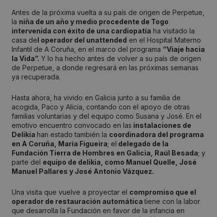
Antes de la próxima vuelta a su país de origen de Perpetue,
la
niña de un año y medio procedente de Togo
intervenida con éxito de una cardiopatía
ha visitado la
casa de
l operador del unattended
en el Hospital Materno
Infantil de A Coruña, en el marco del programa
“Viaje hacia
la Vida”.
Y lo ha hecho antes de volver a su país de origen
de Perpetue, a donde regresará en las próximas semanas
ya recuperada.
Hasta ahora, ha vivido en Galicia junto a su familia de
acogida, Paco y Alicia, contando con el apoyo de otras
familias voluntarias y del equipo como Susana y José. En el
emotivo encuentro convocado en las
instalaciones de
Delikia
han estado también la
coordinadora del programa
en A Coruña, María Figueira
; el
delegado de la
Fundación Tierra de Hombres en Galicia, Raúl Besada
; y
parte del
equipo de delikia, como Manuel Quelle, José
Manuel Pallares y José Antonio Vázquez.
Una visita que vuelve a proyectar el
compromiso que el
operador de restauración automática
tiene con la labor
que desarrolla la Fundación en favor de la infancia en