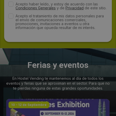
Acepto haber leído, y estoy de acuerdo con las
Condiciones Generales
y de
Privacidad
de este sitio.
Acepto el tratamiento de mis datos personales para
el envío de comunicaciones comerciales,
promociones, invitaciones a eventos u otra
información que opueda resultar de mi interés.
Ferias y eventos
En Hostel Vending te mantenemos al día de todos los
eventos y ferias que se aproximan en el sector. Para que no
te pierdas ninguna de estas grandes oportunidades.
10 - 12 de Septiembre