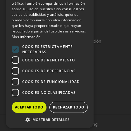
tráfico. También compartimos información
sobre su uso de nuestro sitio con nuestros
Aviso Legal
socios de publicidad y análisis, quienes
pueden combinarla con otra información
Política de Privacidad
que les haya proporcionado o que hayan
Política de Cookies
recopilado a partir del uso de sus servicios.
Más información
Política de calidad y seguridad de la información
COOKIES ESTRICTAMENTE
Contacto
NECESARIAS
COOKIES DE RENDIMIENTO
COOKIES DE PREFERENCIAS
DOSSIER Y CONTRATACIÓN
COOKIES DE FUNCIONALIDAD
Dossier 2026 (ES)
COOKIES NO CLASIFICADAS
Dossier 2026 (EN)
ACEPTAR TODO
RECHAZAR TODO
MOSTRAR DETALLES
Copyright © 2024 HostelVending