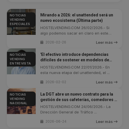
Mirando a 2026: el unattended será un
NOTICIAS
VENDING
nuevo ecosistema (Última parte)
ESPECIALES
HOSTELVENDING.COM 26/02/2026.- Si
algo podemos sacar en claro en este
reportaje ...
2026-02-26
Leer más
'El efectivo introduce dependencias
NOTICIAS
VENDING
difíciles de sostener en modelos de
ENTREVISTA
operación continua'
HOSTELVENDING.COM 22/01/2026.- En
esta nueva etapa del unattended, el ...
2026-02-02
Leer más
La DGT abre un nuevo contrato para la
NOTICIAS
VENDING
gestión de sus cafeterías, comedores y
NACIONAL
expendedoras
HOSTELVENDING.COM 24/06/2026.- La
Dirección General de Tráfico ...
2026-06-24
Leer más