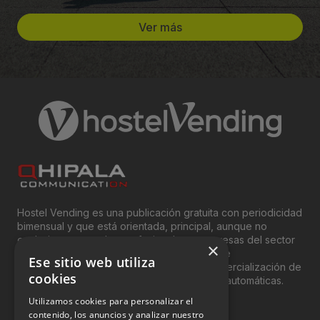
Ver más
Hostel Vending es una publicación gratuita con periodicidad
bimensual y que está orientada, principal, aunque no
exclusivamente, a los profesionales y empresas del sector
×
del “Vending”; nombre con el que se conoce
Ese sitio web utiliza
genéricamente entre profesionales a la comercialización de
cookies
productos y servicios a través de máquinas automáticas.
Utilizamos cookies para personalizar el
INFORMACIÓN LEGAL
contenido, los anuncios y analizar nuestro