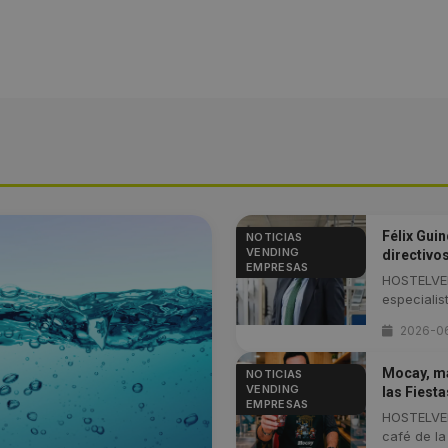
Félix Gui
NOTICIAS
VENDING
directivo
EMPRESAS
HOSTELVEN
especialist
2026-0
Mocay, ma
NOTICIAS
VENDING
las Fiest
EMPRESAS
HOSTELVEN
café de la .