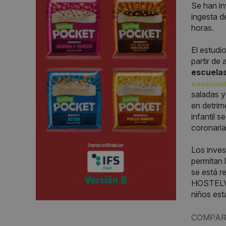
Se han in
ingesta d
horas.
El estudi
partir de
escuela
estadouni
saladas y
en detrim
infantil 
coronaria
Los inves
permitan 
se está r
HOSTELV
niños est
COMPAR