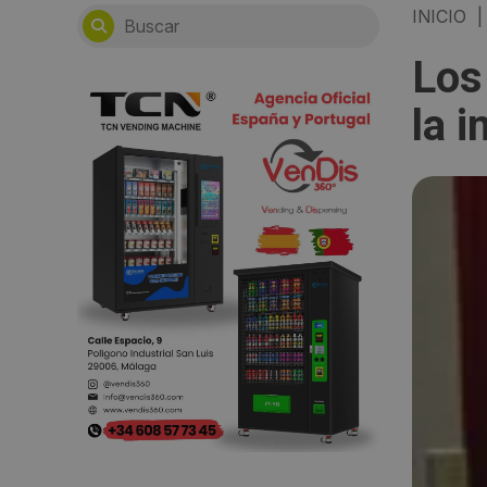
INICIO
|
Los
la i