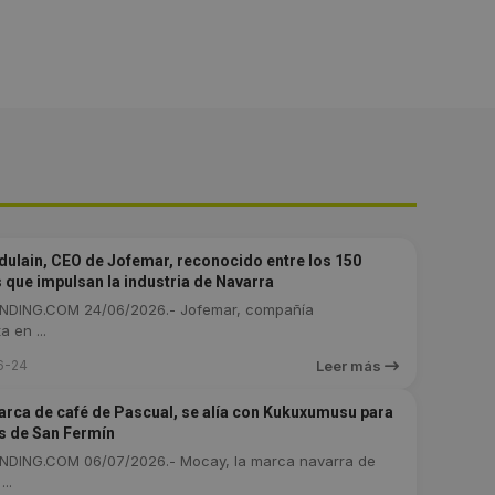
ndulain, CEO de Jofemar, reconocido entre los 150
s que impulsan la industria de Navarra
DING.COM 24/06/2026.- Jofemar, compañía
a en ...
6-24
Leer más
rca de café de Pascual, se alía con Kukuxumusu para
as de San Fermín
DING.COM 06/07/2026.- Mocay, la marca navarra de
..