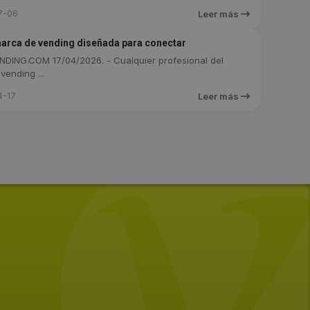
7-06
Leer más
 marca de vending diseñada para conectar
DING.COM 17/04/2026. - Cualquier profesional del
vending ...
4-17
Leer más