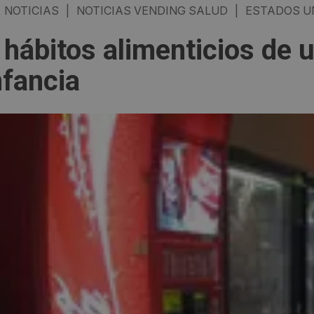
NOTICIAS
|
NOTICIAS VENDING SALUD
|
ESTADOS U
 hábitos alimenticios de 
nfancia