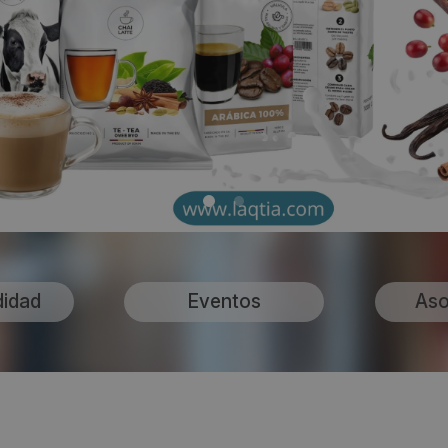
didad
Eventos
Aso