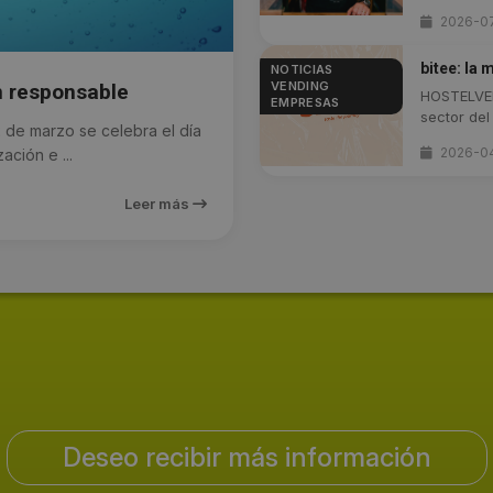
2026-0
bitee: la
NOTICIAS
VENDING
n responsable
HOSTELVEN
EMPRESAS
sector del 
e marzo se celebra el día
2026-0
ción e ...
Leer más
Deseo recibir más información