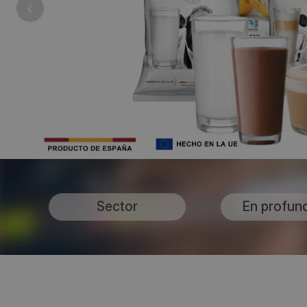
Sector
En profun