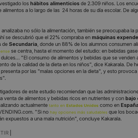
vestigado los
hábitos alimenticios
de 2.309 niños. Los encu
e alimentos a lo largo de las 24 horas de su día escolar. De al
o analizaba no sólo la alimentación, también se preocupaba l
 ahí se descubrió que el 22% compraba en
máquinas expend
s
de
Secundaria
, donde un 88% de los alumnos consumen ali
se centra, hasta el momento del estudio: en bebidas gaseo
dense
 dulces… "El consumo de alimentos y bebidas que se venden 
ento de la calidad de la dieta en los niños", dice Kakarala. De
se presenta por las "malas opciones en la dieta", y esto prov
s".
tigadores de este estudio recomiendan que las administracione
la venta de alimentos y bebidas ricos en nutrientes y con
bajo
ealizando actualmente
como en
Españ
tanto en
Estados Unidos
ENDING.com. "Si no
que los bocad
hay opciones más saludables
án expuestos a una mala nutrición", concluye Kakarala.
TIR
|