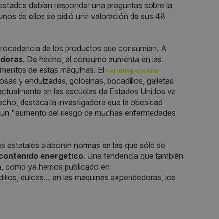
estados debían responder una preguntas sobre la
gunos de ellos se pidió una valoración de sus 48
a procedencia de los productos que consumían. A
edoras
. De hecho, el consumo aumenta en las
mentos de estas máquinas. El
vending escolar
sas y endulzadas, golosinas, bocadillos, galletas
actualmente en las escuelas de Estados Unidos va
 hecho, destaca la investigadora que la obesidad
oca un "aumento del riesgo de muchas enfermedades
s estatales elaboren normas en las que sólo se
 contenido energético
. Una tendencia que también
a
, como ya hemos publicado en
illos, dulces… en las máquinas expendedoras, los