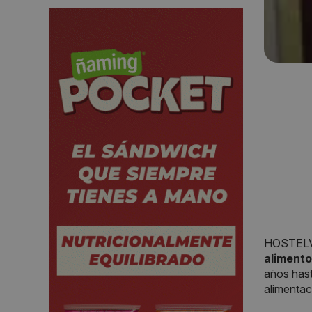
HOSTELV
aliment
años hast
alimentac