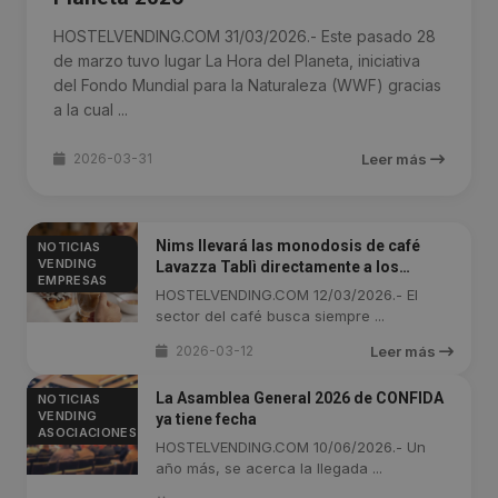
HOSTELVENDING.COM 31/03/2026.- Este pasado 28
de marzo tuvo lugar La Hora del Planeta, iniciativa
del Fondo Mundial para la Naturaleza (WWF) gracias
a la cual ...
2026-03-31
Leer más
Nims llevará las monodosis de café
NOTICIAS
VENDING
Lavazza Tablì directamente a los
EMPRESAS
hogares italianos
HOSTELVENDING.COM 12/03/2026.- El
sector del café busca siempre ...
2026-03-12
Leer más
La Asamblea General 2026 de CONFIDA
NOTICIAS
VENDING
ya tiene fecha
ASOCIACIONES
HOSTELVENDING.COM 10/06/2026.- Un
año más, se acerca la llegada ...