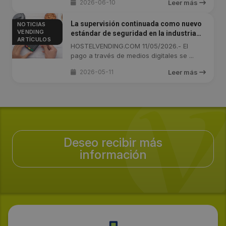
2026-06-10
Leer más
La supervisión continuada como nuevo
NOTICIAS
VENDING
estándar de seguridad en la industria
ARTÍCULOS
de pagos
HOSTELVENDING.COM 11/05/2026.- El
pago a través de medios digitales se ...
2026-05-11
Leer más
Deseo recibir más
información