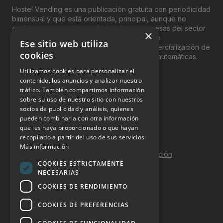
Hostel Vending es una publicación gratuita con periodicidad
bimensual y que está orientada, principal, aunque no
exclusivamente, a los profesionales y empresas del sector
×
del “Vending”; nombre con el que se conoce
Ese sitio web utiliza
genéricamente entre profesionales a la comercialización de
cookies
productos y servicios a través de máquinas automáticas.
Utilizamos cookies para personalizar el
INFORMACIÓN LEGAL
contenido, los anuncios y analizar nuestro
tráfico. También compartimos información
sobre su uso de nuestro sitio con nuestros
Aviso Legal
socios de publicidad y análisis, quienes
pueden combinarla con otra información
Política de Privacidad
que les haya proporcionado o que hayan
Política de Cookies
recopilado a partir del uso de sus servicios.
Más información
Política de calidad y seguridad de la información
COOKIES ESTRICTAMENTE
Contacto
NECESARIAS
COOKIES DE RENDIMIENTO
COOKIES DE PREFERENCIAS
DOSSIER Y CONTRATACIÓN