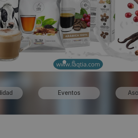
didad
Eventos
Aso