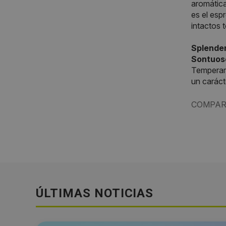
aromática
es el esp
intactos 
Splende
Sontuos
Temperame
un caráct
COMPAR
ÚLTIMAS NOTICIAS