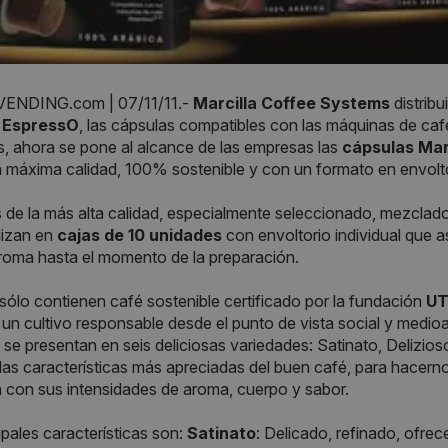
ENDING.com | 07/11/11.-
Marcilla Coffee Systems
distribu
 EspressO
, las cápsulas compatibles con las máquinas de ca
, ahora se pone al alcance de las empresas las
cápsulas Mar
a máxima calidad, 100% sostenible y con un formato en envolto
s de la más alta calidad, especialmente seleccionado, mezclad
lizan en
cajas de 10 unidades
con envoltorio individual que 
roma hasta el momento de la preparación.
ólo contienen café sostenible certificado por la fundación
UT
 un cultivo responsable desde el punto de vista social y medio
se presentan en seis deliciosas variedades: Satinato, Delizio
las características más apreciadas del buen café, para hacerno
a con sus intensidades de aroma, cuerpo y sabor.
ipales características son:
Satinato
: Delicado, refinado, ofre