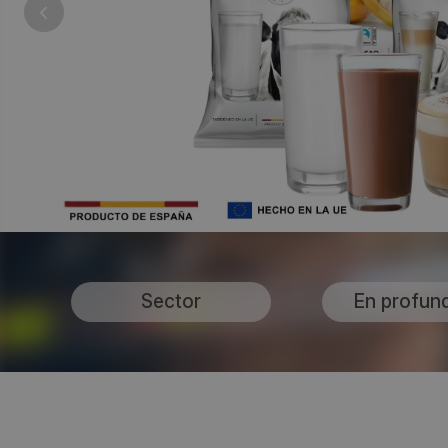
Sector
En profun