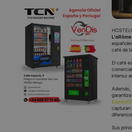
HOSTELV
L’aRôme
españoles
café de l
El café e
comercia
intenso a
Además, s
garantiza
EspressO
capturan 
diferenci
Sus princ