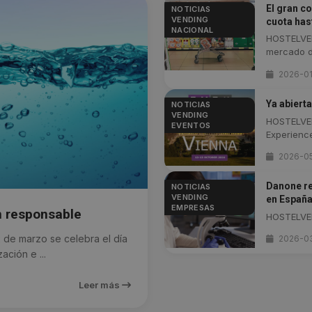
El gran c
NOTICIAS
VENDING
cuota has
NACIONAL
HOSTELVEN
mercado d
2026-0
Ya abiert
NOTICIAS
VENDING
HOSTELVEN
EVENTOS
Experience
2026-0
Danone re
NOTICIAS
VENDING
en España
EMPRESAS
n responsable
HOSTELVEND
e marzo se celebra el día
2026-0
ción e ...
Leer más