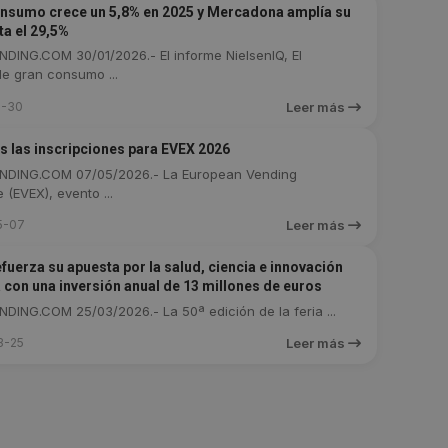
onsumo crece un 5,8% en 2025 y Mercadona amplía su
ta el 29,5%
DING.COM 30/01/2026.- El informe NielsenIQ, El
e gran consumo ...
1-30
Leer más
as las inscripciones para EVEX 2026
DING.COM 07/05/2026.- La European Vending
 (EVEX), evento ...
5-07
Leer más
fuerza su apuesta por la salud, ciencia e innovación
 con una inversión anual de 13 millones de euros
ING.COM 25/03/2026.- La 50ª edición de la feria ...
3-25
Leer más